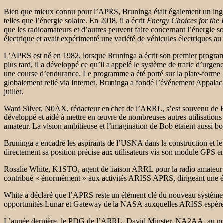
Bien que mieux connu pour l’APRS, Bruninga était également un ingéni
telles que l’énergie solaire. En 2018, il a écrit
Energy Choices for the
que les radioamateurs et d’autres peuvent faire concernant l’énergie s
électrique et avait expérimenté une variété de véhicules électriques au 
L’APRS est né en 1982, lorsque Bruninga a écrit son premier programm
plus tard, il a développé ce qu’il a appelé le système de trafic d’u
une course d’endurance. Le programme a été porté sur la plate-fo
globalement relié via Internet. Bruninga a fondé l’événement Appa
juillet.
Ward Silver, N0AX, rédacteur en chef de l’ARRL, s’est souvenu de Bru
développé et aidé à mettre en œuvre de nombreuses autres utilisations 
amateur. La vision ambitieuse et l’imagination de Bob étaient aussi b
Bruninga a encadré les aspirants de l’USNA dans la construction et le
directement sa position précise aux utilisateurs via son module GPS
Rosalie White, K1STO, agent de liaison ARRL pour la radio amateur su
contribué « énormément » aux activités ARISS APRS, dirigeant une éq
White a déclaré que l’APRS reste un élément clé du nouveau système r
opportunités Lunar et Gateway de la NASA auxquelles ARISS espère 
L’année dernière, le PDG de l’ARRL, David Minster, NA2AA, au no