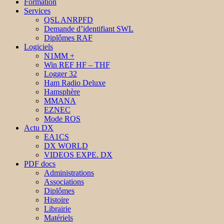
Formation
Services
QSL ANRPFD
Demande d’identifiant SWL
Diplômes RAF
Logiciels
N1MM +
Win REF HF – THF
Logger 32
Ham Radio Deluxe
Hamsphère
MMANA
EZNEC
Mode ROS
Actu DX
EA1CS
DX WORLD
VIDEOS EXPE. DX
PDF docs
Administrations
Associations
Diplômes
Histoire
Librairie
Matériels