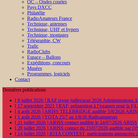
OC – Ondes courtes
Pays DXCC
Philatélie
RadioAmateurs France
Technique, antennes
Technique, UHF et hypers
Technique, montages
Télégraphie, CW
Trafic
RadioClubs
Espace – Ballons
Expéditions, concours
Musées
Programmes, logiciels
Contact
Dernières publications
[ 8 juillet 2026 ]
RAF revue juillet/aout 2026
Administration
[ 17 septembre 2021 ]
RAF, préparation à l’examen pour la F4
[ 4 août 2026 ]
ARISS TELEBRIDGE audible 5/8/2026
ARIS
[ 1 août 2026 ]
YOTA 25/7 au 1/8/26
Radioamateurs
[ 21 juillet 2026 ]
ARISS contact audible le 24/07/2026
ARISS
[ 20 juillet 2026 ]
ARISS contact du 23/07/2026 audible par 
[ 14 juillet 2026 ]
IOTA CONTEST, participations annoncées 