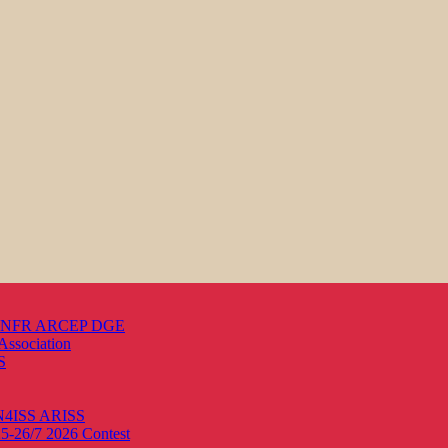
s ANFR ARCEP DGE
Association
S
ON4ISS
ARISS
25-26/7 2026
Contest