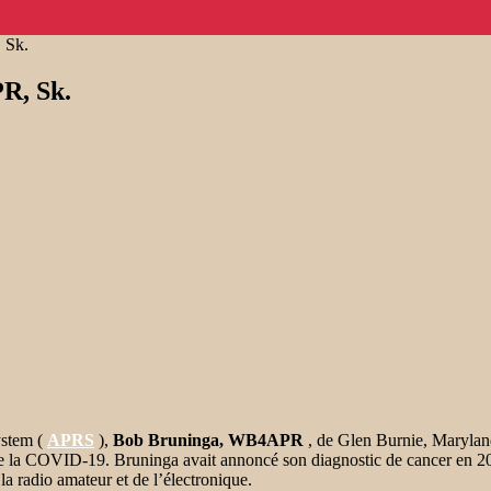
 Sk.
R, Sk.
ystem (
APRS
),
Bob Bruninga, WB4APR
, de Glen Burnie, Maryland
de la COVID-19. Bruninga avait annoncé son diagnostic de cancer en 2020
a radio amateur et de l’électronique.