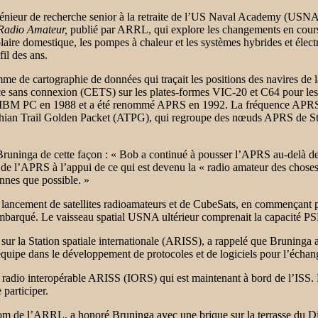
eur de recherche senior à la retraite de l’US Naval Academy (USNA) qui
 Radio Amateur,
publié par ARRL, qui explore les changements en cours d
olaire domestique, les pompes à chaleur et les systèmes hybrides et élec
fil des ans.
e de cartographie de données qui traçait les positions des navires de 
rgence sans connexion (CETS) sur les plates-formes VIC-20 et C64 pour 
rme IBM PC en 1988 et a été renommé APRS en 1992. La fréquence APR
lachian Trail Golden Packet (ATPG), qui regroupe des nœuds APRS de 
ninga de cette façon : « Bob a continué à pousser l’APRS au-delà de se
de l’APRS à l’appui de ce qui est devenu la « radio amateur des choses 
onnes que possible. »
 lancement de satellites radioamateurs et de CubeSats, en commençant par
 embarqué. Le vaisseau spatial USNA ultérieur comprenait la capacité P
r la Station spatiale internationale (ARISS), a rappelé que Bruninga a
uipe dans le développement de protocoles et de logiciels pour l’échang
adio interopérable ARISS (IORS) qui est maintenant à bord de l’ISS. El
participer.
m de l’ARRL, a honoré Bruninga avec une brique sur la terrasse du