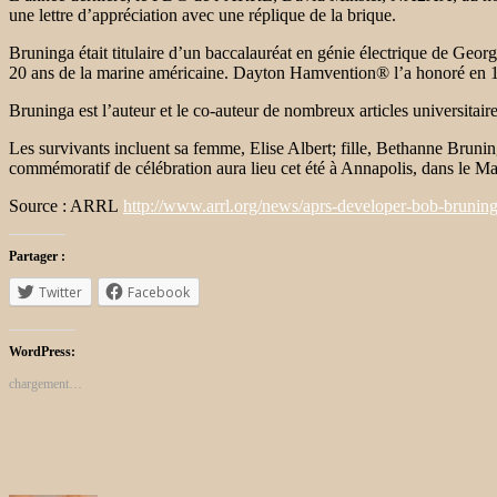
une lettre d’appréciation avec une réplique de la brique.
Bruninga était titulaire d’un baccalauréat en génie électrique de Geor
20 ans de la marine américaine. Dayton Hamvention® l’a honoré en 1
Bruninga est l’auteur et le co-auteur de nombreux articles universitaire
Les survivants incluent sa femme, Elise Albert; fille, Bethanne Brun
commémoratif de célébration aura lieu cet été à Annapolis, dans le M
Source : ARRL
http://www.arrl.org/news/aprs-developer-bob-brunin
Partager :
Twitter
Facebook
WordPress:
chargement…