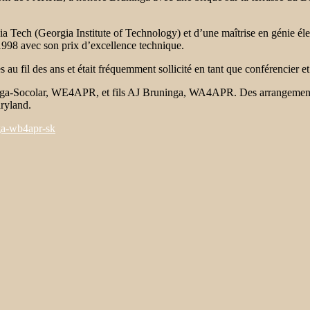
gia Tech (Georgia Institute of Technology) et d’une maîtrise en génie é
998 avec son prix d’excellence technique.
s au fil des ans et était fréquemment sollicité en tant que conférencier 
inga-Socolar, WE4APR, et fils AJ Bruninga, WA4APR. Des arrangements s
aryland.
ga-wb4apr-sk