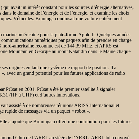
 avait un intérêt constant pour les sources d’énergie alternatives,
ans le domaine de l’énergie et de l’énergie, et examine les choix
triques. Véhicules. Bruninga conduisait une voiture entièrement
la marine américaine pour la plate-forme Apple II. Quelques années
les communications numériques par paquets afin de prendre en charge
S nord-américaine reconnue est de 144,39 MHz, et APRS est
Stone Mountain en Géorgie au mont Katahdin dans le Maine chaque
s origines en tant que système de rapport de position. Il a
», avec un grand potentiel pour les futures applications de radio
 PCsat en 2001. PCsat a été le premier satellite à signaler
SK31 (HF à UHF) et d’autres innovations.
vait assisté à de nombreuses réunions ARISS-International et
e rapide de messages via un paquet « robot ».
le a ajouté que Bruninga a offert une contribution pour les futures
 Diamond Club de l’ARRL au siège de l’ARRL. ARRL lui a envoyé