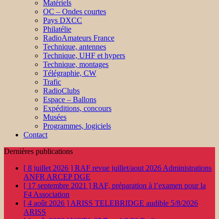
Matériels
OC – Ondes courtes
Pays DXCC
Philatélie
RadioAmateurs France
Technique, antennes
Technique, UHF et hypers
Technique, montages
Télégraphie, CW
Trafic
RadioClubs
Espace – Ballons
Expéditions, concours
Musées
Programmes, logiciels
Contact
Dernières publications
[ 8 juillet 2026 ]
RAF revue juillet/aout 2026
Administrations
ANFR ARCEP DGE
[ 17 septembre 2021 ]
RAF, préparation à l’examen pour la
F4
Association
[ 4 août 2026 ]
ARISS TELEBRIDGE audible 5/8/2026
ARISS