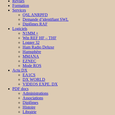
Revues
Formation
Services
QSL ANRPFD
Demande d’identifiant SWL
Diplômes RAF
Logiciels
N1MM +
Win REF HF – THF
Logger 32
Ham Radio Deluxe
Hamsphère
MMANA
EZNEC
Mode ROS
Actu DX
EA1CS
DX WORLD
VIDEOS EXPE. DX
PDF docs
Administrations
Associations
Diplômes
Histoire
Librairie