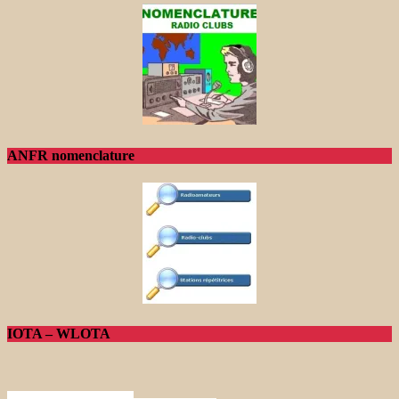
ANFR nomenclature
IOTA – WLOTA