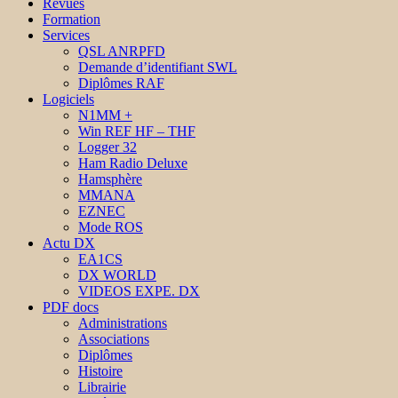
Revues
Formation
Services
QSL ANRPFD
Demande d’identifiant SWL
Diplômes RAF
Logiciels
N1MM +
Win REF HF – THF
Logger 32
Ham Radio Deluxe
Hamsphère
MMANA
EZNEC
Mode ROS
Actu DX
EA1CS
DX WORLD
VIDEOS EXPE. DX
PDF docs
Administrations
Associations
Diplômes
Histoire
Librairie