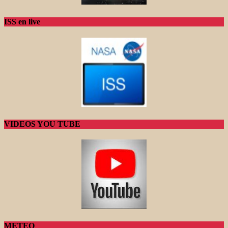
ISS en live
VIDEOS YOU TUBE
METEO