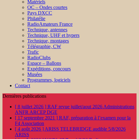
Matériels
OC – Ondes courtes
Pays DXCC
Philatélie
RadioAmateurs France
Technique, antennes
Technique, UHF et hypers
Technique, montages
Télégraphie, CW
Trafic
RadioClubs
Espace – Ballons
Expéditions, concours
Musées
Programmes, logiciels
Contact
Dernières publications
[ 8 juillet 2026 ]
RAF revue juillet/aout 2026
Administrations
ANFR ARCEP DGE
[ 17 septembre 2021 ]
RAF, préparation à l’examen pour la
F4
Association
[ 4 août 2026 ]
ARISS TELEBRIDGE audible 5/8/2026
ARISS