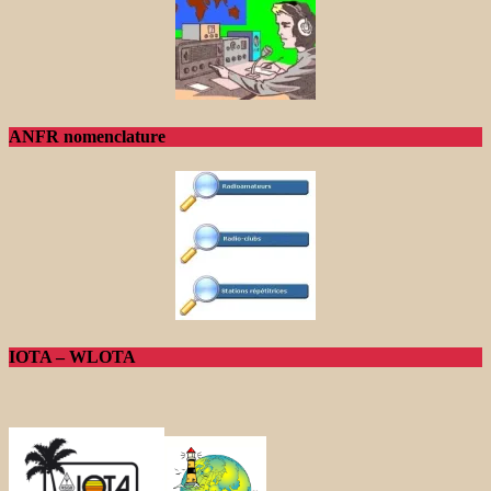
ANFR nomenclature
IOTA – WLOTA