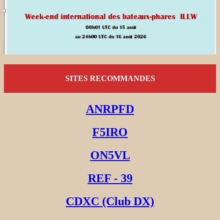
SITES RECOMMANDES
ANRPFD
F5IRO
ON5VL
REF - 39
CDXC (Club DX)