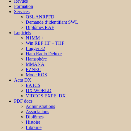
Revues
Formation
Services
QSL ANRPFD
Demande d’identifiant SWL
Diplômes RAF
Logiciels
N1MM +
Win REF HF – THF
Logger 32
Ham Radio Deluxe
Hamsphère
MMANA
EZNEC
Mode ROS
Actu DX
EA1CS
DX WORLD
VIDEOS EXPE. DX
PDF docs
Administrations
Associations
Diplômes
Histoire
Librairie