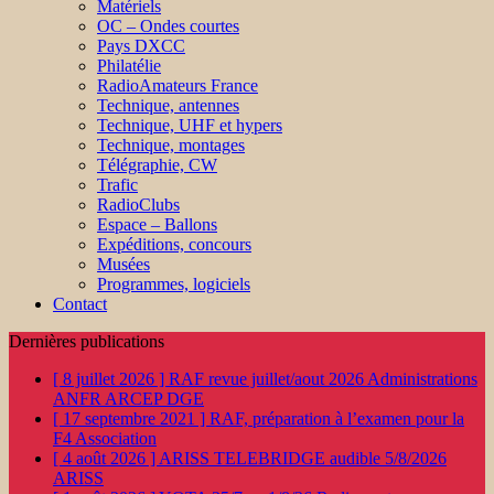
Matériels
OC – Ondes courtes
Pays DXCC
Philatélie
RadioAmateurs France
Technique, antennes
Technique, UHF et hypers
Technique, montages
Télégraphie, CW
Trafic
RadioClubs
Espace – Ballons
Expéditions, concours
Musées
Programmes, logiciels
Contact
Dernières publications
[ 8 juillet 2026 ]
RAF revue juillet/aout 2026
Administrations
ANFR ARCEP DGE
[ 17 septembre 2021 ]
RAF, préparation à l’examen pour la
F4
Association
[ 4 août 2026 ]
ARISS TELEBRIDGE audible 5/8/2026
ARISS