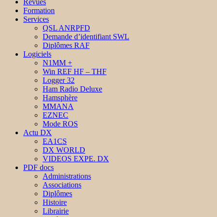
Revues
Formation
Services
QSL ANRPFD
Demande d’identifiant SWL
Diplômes RAF
Logiciels
N1MM +
Win REF HF – THF
Logger 32
Ham Radio Deluxe
Hamsphère
MMANA
EZNEC
Mode ROS
Actu DX
EA1CS
DX WORLD
VIDEOS EXPE. DX
PDF docs
Administrations
Associations
Diplômes
Histoire
Librairie