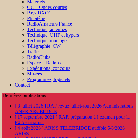
Matériels
OC – Ondes courtes
Pays DXCC
Philatélie
RadioAmateurs France
Technique, antennes
Technique, UHF et hypers
Technique, montages
Télégraphie, CW
Trafic
RadioClubs
Espace – Ballons
Expéditions, concours
Musées
Programmes, logiciels
Contact
Dernières publications
[ 8 juillet 2026 ]
RAF revue juillet/aout 2026
Administrations
ANFR ARCEP DGE
[ 17 septembre 2021 ]
RAF, préparation à l’examen pour la
F4
Association
[ 4 août 2026 ]
ARISS TELEBRIDGE audible 5/8/2026
ARISS