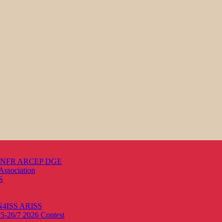
s ANFR ARCEP DGE
Association
S
ON4ISS
ARISS
25-26/7 2026
Contest