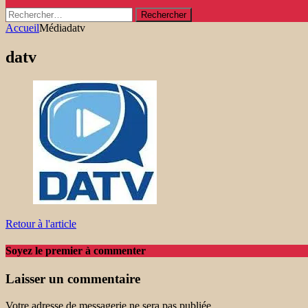
Rechercher :
Accueil
Média
datv
datv
Retour à l'article
Soyez le premier à commenter
Laisser un commentaire
Votre adresse de messagerie ne sera pas publiée.