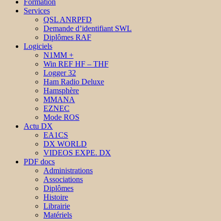
Formation
Services
QSL ANRPFD
Demande d’identifiant SWL
Diplômes RAF
Logiciels
N1MM +
Win REF HF – THF
Logger 32
Ham Radio Deluxe
Hamsphère
MMANA
EZNEC
Mode ROS
Actu DX
EA1CS
DX WORLD
VIDEOS EXPE. DX
PDF docs
Administrations
Associations
Diplômes
Histoire
Librairie
Matériels