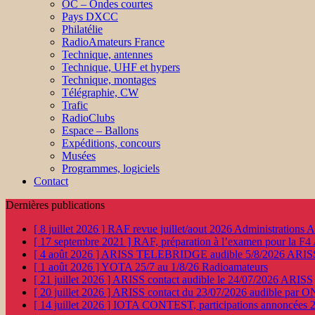
OC – Ondes courtes
Pays DXCC
Philatélie
RadioAmateurs France
Technique, antennes
Technique, UHF et hypers
Technique, montages
Télégraphie, CW
Trafic
RadioClubs
Espace – Ballons
Expéditions, concours
Musées
Programmes, logiciels
Contact
Dernières publications
[ 8 juillet 2026 ]
RAF revue juillet/aout 2026
Administration
[ 17 septembre 2021 ]
RAF, préparation à l’examen pour la F4
[ 4 août 2026 ]
ARISS TELEBRIDGE audible 5/8/2026
ARIS
[ 1 août 2026 ]
YOTA 25/7 au 1/8/26
Radioamateurs
[ 21 juillet 2026 ]
ARISS contact audible le 24/07/2026
ARISS
[ 20 juillet 2026 ]
ARISS contact du 23/07/2026 audible par 
[ 14 juillet 2026 ]
IOTA CONTEST, participations annoncées 