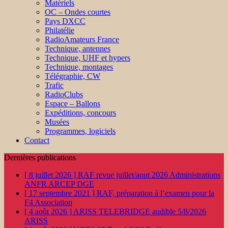
Matériels
OC – Ondes courtes
Pays DXCC
Philatélie
RadioAmateurs France
Technique, antennes
Technique, UHF et hypers
Technique, montages
Télégraphie, CW
Trafic
RadioClubs
Espace – Ballons
Expéditions, concours
Musées
Programmes, logiciels
Contact
Dernières publications
[ 8 juillet 2026 ]
RAF revue juillet/aout 2026
Administrations
ANFR ARCEP DGE
[ 17 septembre 2021 ]
RAF, préparation à l’examen pour la
F4
Association
[ 4 août 2026 ]
ARISS TELEBRIDGE audible 5/8/2026
ARISS