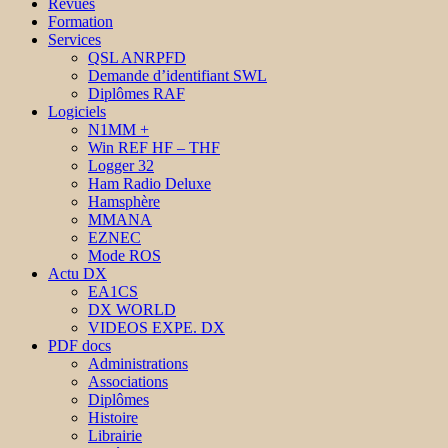
Revues
Formation
Services
QSL ANRPFD
Demande d’identifiant SWL
Diplômes RAF
Logiciels
N1MM +
Win REF HF – THF
Logger 32
Ham Radio Deluxe
Hamsphère
MMANA
EZNEC
Mode ROS
Actu DX
EA1CS
DX WORLD
VIDEOS EXPE. DX
PDF docs
Administrations
Associations
Diplômes
Histoire
Librairie