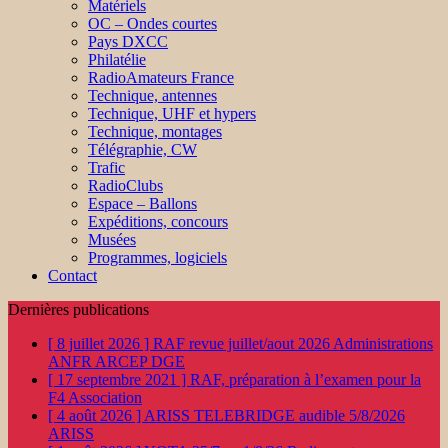
Matériels
OC – Ondes courtes
Pays DXCC
Philatélie
RadioAmateurs France
Technique, antennes
Technique, UHF et hypers
Technique, montages
Télégraphie, CW
Trafic
RadioClubs
Espace – Ballons
Expéditions, concours
Musées
Programmes, logiciels
Contact
Dernières publications
[ 8 juillet 2026 ]
RAF revue juillet/aout 2026
Administrations
ANFR ARCEP DGE
[ 17 septembre 2021 ]
RAF, préparation à l’examen pour la
F4
Association
[ 4 août 2026 ]
ARISS TELEBRIDGE audible 5/8/2026
ARISS