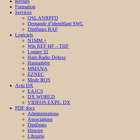
Revues
Formation
Services
QSL ANRPFD
Demande d’identifiant SWL
Diplômes RAF
Logiciels
N1MM +
Win REF HF – THF
Logger 32
Ham Radio Deluxe
Hamsphère
MMANA
EZNEC
Mode ROS
Actu DX
EA1CS
DX WORLD
VIDEOS EXPE. DX
PDF docs
Administrations
Associations
Diplômes
Histoire
Librairie