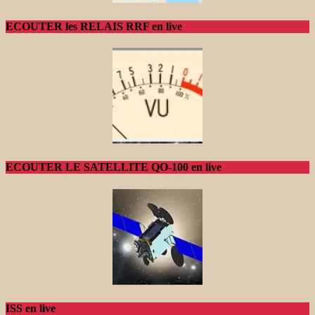
ECOUTER les RELAIS RRF en live
ECOUTER LE SATELLITE QO-100 en live
ISS en live