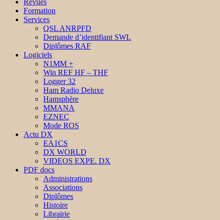
Revues
Formation
Services
QSL ANRPFD
Demande d’identifiant SWL
Diplômes RAF
Logiciels
N1MM +
Win REF HF – THF
Logger 32
Ham Radio Deluxe
Hamsphère
MMANA
EZNEC
Mode ROS
Actu DX
EA1CS
DX WORLD
VIDEOS EXPE. DX
PDF docs
Administrations
Associations
Diplômes
Histoire
Librairie