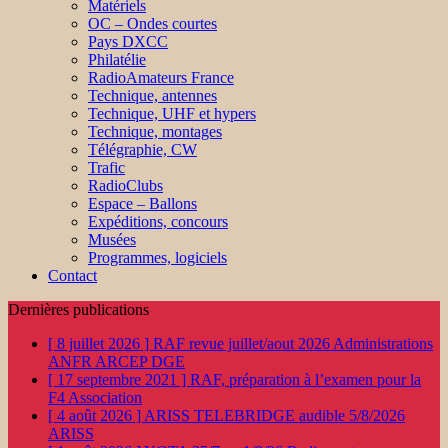
Matériels
OC – Ondes courtes
Pays DXCC
Philatélie
RadioAmateurs France
Technique, antennes
Technique, UHF et hypers
Technique, montages
Télégraphie, CW
Trafic
RadioClubs
Espace – Ballons
Expéditions, concours
Musées
Programmes, logiciels
Contact
Dernières publications
[ 8 juillet 2026 ]
RAF revue juillet/aout 2026
Administrations
ANFR ARCEP DGE
[ 17 septembre 2021 ]
RAF, préparation à l’examen pour la
F4
Association
[ 4 août 2026 ]
ARISS TELEBRIDGE audible 5/8/2026
ARISS