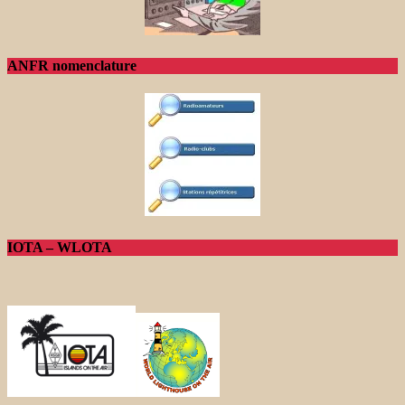
ANFR nomenclature
IOTA – WLOTA