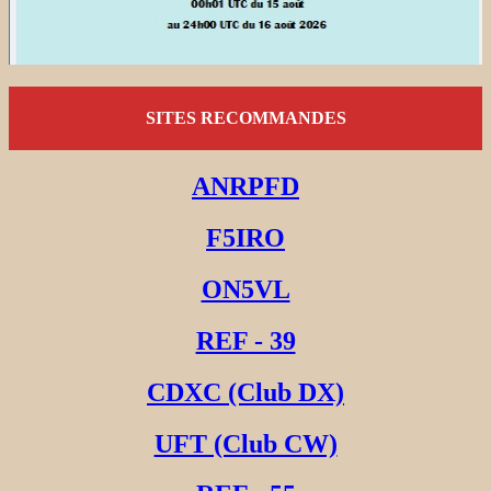
SITES RECOMMANDES
ANRPFD
F5IRO
ON5VL
REF - 39
CDXC (Club DX)
UFT (Club CW)