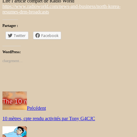
Lire l’article complet de Radio World
https://www.radioworld.com/news-and-business/north-korea-
resumes-drm-broadcasts
Partager :
Twitter
Facebook
WordPress:
chargement…
Précédent
10 mètres, cpte rendu activités par Tony G4CJC