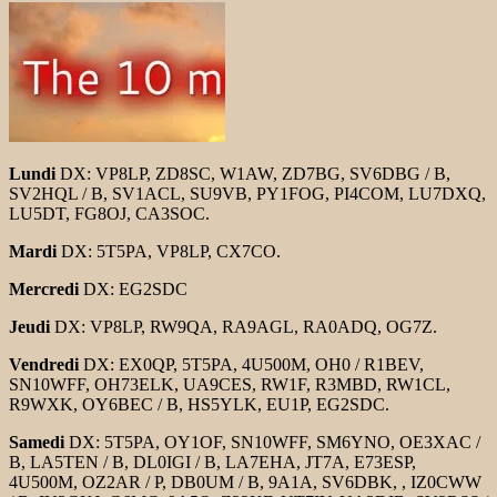
Lundi
DX: VP8LP, ZD8SC, W1AW, ZD7BG, SV6DBG / B,
SV2HQL / B, SV1ACL, SU9VB, PY1FOG, PI4COM, LU7DXQ,
LU5DT, FG8OJ, CA3SOC.
Mardi
DX: 5T5PA, VP8LP, CX7CO.
Mercredi
DX: EG2SDC
Jeudi
DX: VP8LP, RW9QA, RA9AGL, RA0ADQ, OG7Z.
Vendredi
DX: EX0QP, 5T5PA, 4U500M, OH0 / R1BEV,
SN10WFF, OH73ELK, UA9CES, RW1F, R3MBD, RW1CL,
R9WXK, OY6BEC / B, HS5YLK, EU1P, EG2SDC.
Samedi
DX: 5T5PA, OY1OF, SN10WFF, SM6YNO, OE3XAC /
B, LA5TEN / B, DL0IGI / B, LA7EHA, JT7A, E73ESP,
4U500M, OZ2AR / P, DB0UM / B, 9A1A, SV6DBK, , IZ0CWW