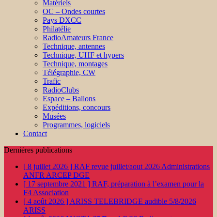
Matériels
OC – Ondes courtes
Pays DXCC
Philatélie
RadioAmateurs France
Technique, antennes
Technique, UHF et hypers
Technique, montages
Télégraphie, CW
Trafic
RadioClubs
Espace – Ballons
Expéditions, concours
Musées
Programmes, logiciels
Contact
Dernières publications
[ 8 juillet 2026 ]
RAF revue juillet/aout 2026
Administrations
ANFR ARCEP DGE
[ 17 septembre 2021 ]
RAF, préparation à l’examen pour la
F4
Association
[ 4 août 2026 ]
ARISS TELEBRIDGE audible 5/8/2026
ARISS