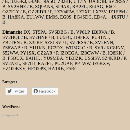
/ B, IU3GKJ, G6MC, 9A5O, Z32KF, UT7IY, UA3DIB, SV2RSS /
B, SV2HNE / B, SQ9ANS, SP9AK, RA2FL, R6JAG, R6CC,
OZ7IGY / B, OZ2EDR / P, LZ304EW, LZ2XF, LX75V, IZ1EPM /
B, HA8KA, EU1WW, EM0S, EG0S, EG4SDC, ED4A, , 4X6TU /
B.
Dimanche
DX: 5T5PA, SV6DBG / B, VP8LP, IZ8RVA / B,
SV2HQL / B, SV2HNE / B, LU5FC, IT9FRX, PU4TNT,
ZB2TEN / B, Z32KF, SZ8LSV / P, SV2RSS / B, SV2FNN,
ZS6WAB / B, YU1KN, EC2DX, WD5GLO / B, SV9 / KC8JNV,
S52WW, PY1SX, OZ2AR / P, IZOEGA, IZ0CWW / B, IQ8KK /
B, F5OUX, EAHH, , YU9MBA, YB3IZK, US6ISV, SZ4KRD / P,
SV2AEL, SP7IIT, RA2FL, PU2UAF, PP1WW, IZ6BXV,
HZ100BXV, HF100PS, HA1RB, F5RG
Partager :
Twitter
Facebook
WordPress:
chargement…