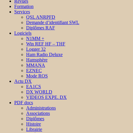
Revues
Formation
Services
QSL ANRPFD
Demande d’identifiant SWL
Diplômes RAF
Logiciels
N1MM +
Win REF HF – THF
Logger 32
Ham Radio Deluxe
Hamsphère
MMANA
EZNEC
Mode ROS
Actu DX
EA1CS
DX WORLD
VIDEOS EXPE. DX
PDF docs
Administrations
Associations
Diplômes
Histoire
Librairie