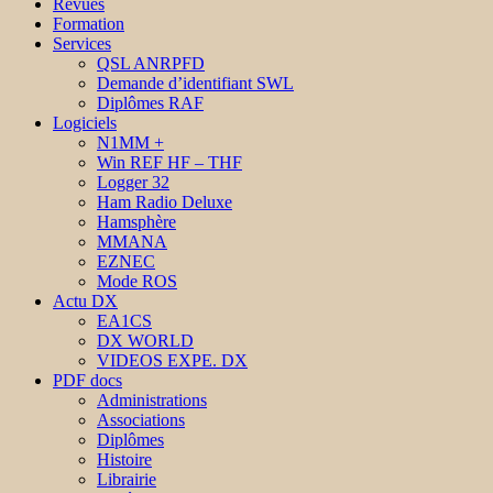
Revues
Formation
Services
QSL ANRPFD
Demande d’identifiant SWL
Diplômes RAF
Logiciels
N1MM +
Win REF HF – THF
Logger 32
Ham Radio Deluxe
Hamsphère
MMANA
EZNEC
Mode ROS
Actu DX
EA1CS
DX WORLD
VIDEOS EXPE. DX
PDF docs
Administrations
Associations
Diplômes
Histoire
Librairie