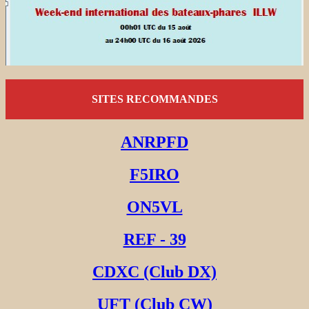
SITES RECOMMANDES
ANRPFD
F5IRO
ON5VL
REF - 39
CDXC (Club DX)
UFT (Club CW)