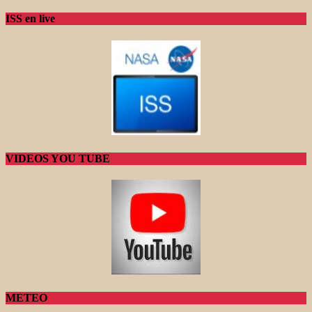
ISS en live
VIDEOS YOU TUBE
METEO