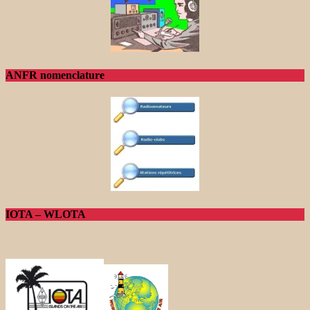
ANFR nomenclature
IOTA – WLOTA