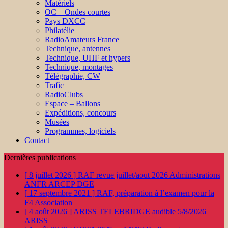
Matériels
OC – Ondes courtes
Pays DXCC
Philatélie
RadioAmateurs France
Technique, antennes
Technique, UHF et hypers
Technique, montages
Télégraphie, CW
Trafic
RadioClubs
Espace – Ballons
Expéditions, concours
Musées
Programmes, logiciels
Contact
Dernières publications
[ 8 juillet 2026 ]
RAF revue juillet/aout 2026
Administrations
ANFR ARCEP DGE
[ 17 septembre 2021 ]
RAF, préparation à l’examen pour la
F4
Association
[ 4 août 2026 ]
ARISS TELEBRIDGE audible 5/8/2026
ARISS