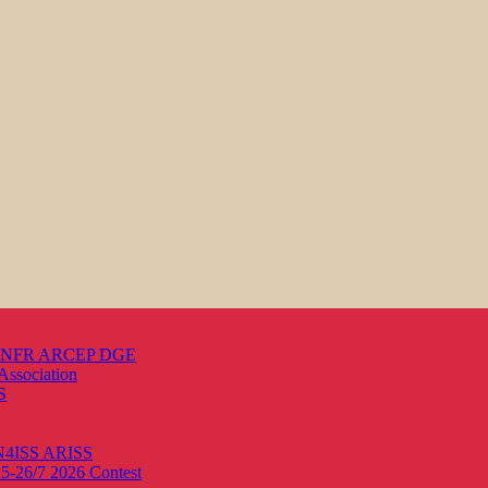
s ANFR ARCEP DGE
Association
S
ON4ISS
ARISS
25-26/7 2026
Contest