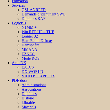
Formation
Services
QSL ANRPFD
Demande d’identifiant SWL
Diplômes RAF
Logiciels
N1MM +
Win REF HF – THF
Logger 32
Ham Radio Deluxe
Hamsphère
MMANA
EZNEC
Mode ROS
Actu DX
EA1CS
DX WORLD
VIDEOS EXPE. DX
PDF docs
Administrations
Associations
Diplômes
Histoire
Librairie
Matériels