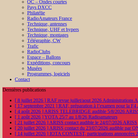
OC – Ondes courtes
Pays DXCC
Philatélie
RadioAmateurs France
Technique, antennes
Technique, UHF et hypers
Technique, montages
Télégraphie, CW
Trafic
RadioClubs
Espace – Ballons
Expéditions, concours
Musées
Programmes, logiciels
Contact
Dernières publications
[ 8 juillet 2026 ]
RAF revue juillet/aout 2026
Administration
[ 17 septembre 2021 ]
RAF, préparation à l’examen pour la F4
[ 4 août 2026 ]
ARISS TELEBRIDGE audible 5/8/2026
ARIS
[ 1 août 2026 ]
YOTA 25/7 au 1/8/26
Radioamateurs
[ 21 juillet 2026 ]
ARISS contact audible le 24/07/2026
ARISS
[ 20 juillet 2026 ]
ARISS contact du 23/07/2026 audible par 
[ 14 juillet 2026 ]
IOTA CONTEST, participations annoncées 