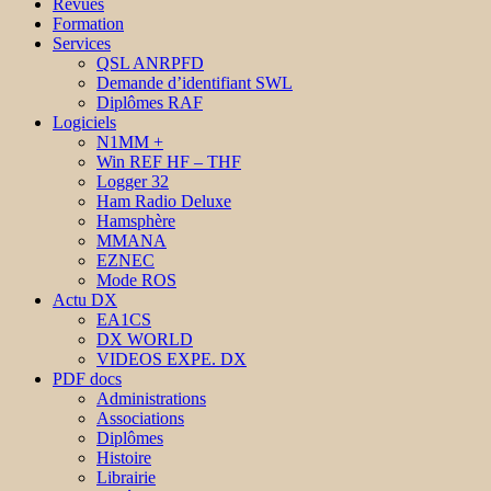
Revues
Formation
Services
QSL ANRPFD
Demande d’identifiant SWL
Diplômes RAF
Logiciels
N1MM +
Win REF HF – THF
Logger 32
Ham Radio Deluxe
Hamsphère
MMANA
EZNEC
Mode ROS
Actu DX
EA1CS
DX WORLD
VIDEOS EXPE. DX
PDF docs
Administrations
Associations
Diplômes
Histoire
Librairie