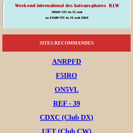
SITES RECOMMANDES
ANRPFD
F5IRO
ON5VL
REF - 39
CDXC (Club DX)
UFT (Club CW)