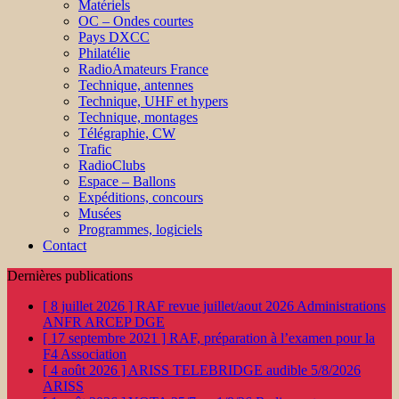
Matériels
OC – Ondes courtes
Pays DXCC
Philatélie
RadioAmateurs France
Technique, antennes
Technique, UHF et hypers
Technique, montages
Télégraphie, CW
Trafic
RadioClubs
Espace – Ballons
Expéditions, concours
Musées
Programmes, logiciels
Contact
Dernières publications
[ 8 juillet 2026 ]
RAF revue juillet/aout 2026
Administrations
ANFR ARCEP DGE
[ 17 septembre 2021 ]
RAF, préparation à l’examen pour la
F4
Association
[ 4 août 2026 ]
ARISS TELEBRIDGE audible 5/8/2026
ARISS