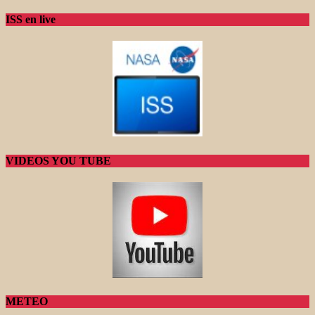
ISS en live
VIDEOS YOU TUBE
METEO