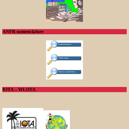
ANFR nomenclature
IOTA – WLOTA