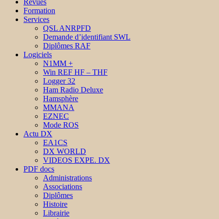
Revues
Formation
Services
QSL ANRPFD
Demande d’identifiant SWL
Diplômes RAF
Logiciels
N1MM +
Win REF HF – THF
Logger 32
Ham Radio Deluxe
Hamsphère
MMANA
EZNEC
Mode ROS
Actu DX
EA1CS
DX WORLD
VIDEOS EXPE. DX
PDF docs
Administrations
Associations
Diplômes
Histoire
Librairie