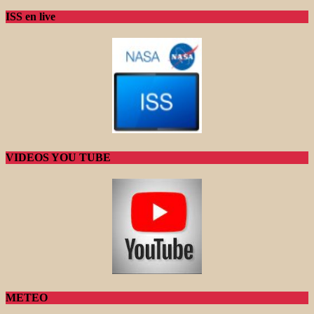
ISS en live
VIDEOS YOU TUBE
METEO