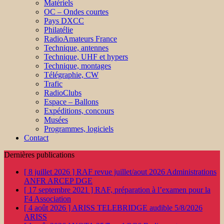
Matériels
OC – Ondes courtes
Pays DXCC
Philatélie
RadioAmateurs France
Technique, antennes
Technique, UHF et hypers
Technique, montages
Télégraphie, CW
Trafic
RadioClubs
Espace – Ballons
Expéditions, concours
Musées
Programmes, logiciels
Contact
Dernières publications
[ 8 juillet 2026 ]
RAF revue juillet/aout 2026
Administrations
ANFR ARCEP DGE
[ 17 septembre 2021 ]
RAF, préparation à l’examen pour la
F4
Association
[ 4 août 2026 ]
ARISS TELEBRIDGE audible 5/8/2026
ARISS