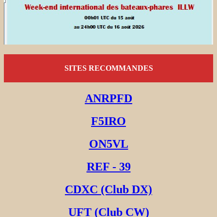
SITES RECOMMANDES
ANRPFD
F5IRO
ON5VL
REF - 39
CDXC (Club DX)
UFT (Club CW)