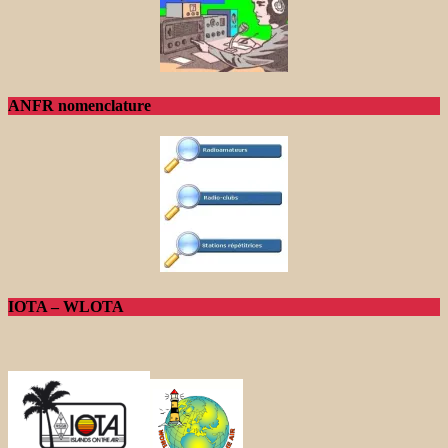
ANFR nomenclature
IOTA – WLOTA