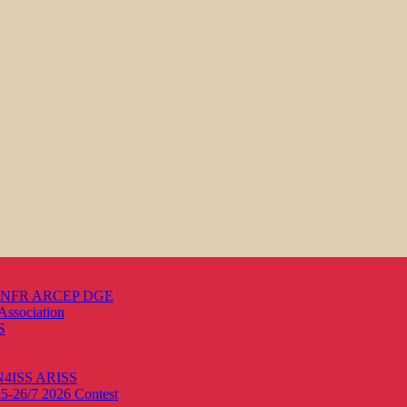
s ANFR ARCEP DGE
Association
S
ON4ISS
ARISS
25-26/7 2026
Contest