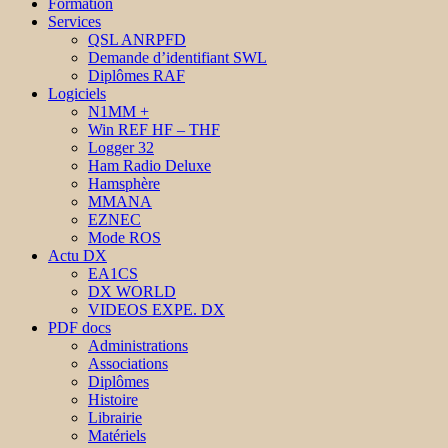
Formation
Services
QSL ANRPFD
Demande d’identifiant SWL
Diplômes RAF
Logiciels
N1MM +
Win REF HF – THF
Logger 32
Ham Radio Deluxe
Hamsphère
MMANA
EZNEC
Mode ROS
Actu DX
EA1CS
DX WORLD
VIDEOS EXPE. DX
PDF docs
Administrations
Associations
Diplômes
Histoire
Librairie
Matériels