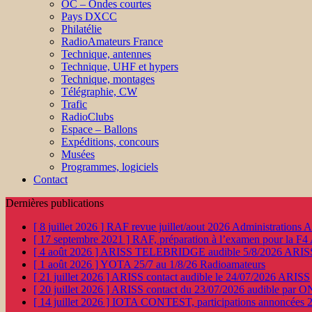
OC – Ondes courtes
Pays DXCC
Philatélie
RadioAmateurs France
Technique, antennes
Technique, UHF et hypers
Technique, montages
Télégraphie, CW
Trafic
RadioClubs
Espace – Ballons
Expéditions, concours
Musées
Programmes, logiciels
Contact
Dernières publications
[ 8 juillet 2026 ]
RAF revue juillet/aout 2026
Administration
[ 17 septembre 2021 ]
RAF, préparation à l’examen pour la F4
[ 4 août 2026 ]
ARISS TELEBRIDGE audible 5/8/2026
ARIS
[ 1 août 2026 ]
YOTA 25/7 au 1/8/26
Radioamateurs
[ 21 juillet 2026 ]
ARISS contact audible le 24/07/2026
ARISS
[ 20 juillet 2026 ]
ARISS contact du 23/07/2026 audible par 
[ 14 juillet 2026 ]
IOTA CONTEST, participations annoncées 