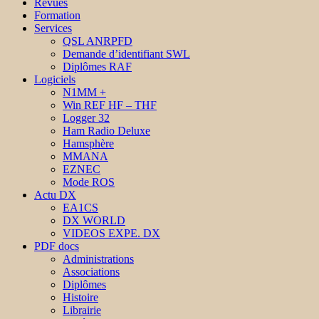
Revues
Formation
Services
QSL ANRPFD
Demande d’identifiant SWL
Diplômes RAF
Logiciels
N1MM +
Win REF HF – THF
Logger 32
Ham Radio Deluxe
Hamsphère
MMANA
EZNEC
Mode ROS
Actu DX
EA1CS
DX WORLD
VIDEOS EXPE. DX
PDF docs
Administrations
Associations
Diplômes
Histoire
Librairie