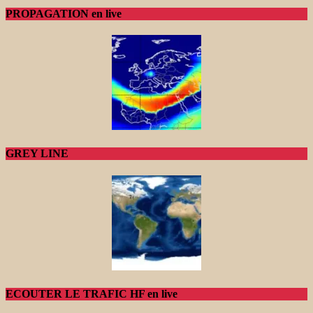
PROPAGATION en live
GREY LINE
ECOUTER LE TRAFIC HF en live