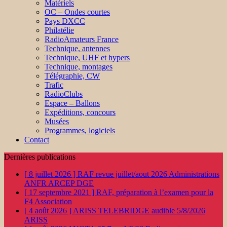
Matériels
OC – Ondes courtes
Pays DXCC
Philatélie
RadioAmateurs France
Technique, antennes
Technique, UHF et hypers
Technique, montages
Télégraphie, CW
Trafic
RadioClubs
Espace – Ballons
Expéditions, concours
Musées
Programmes, logiciels
Contact
Dernières publications
[ 8 juillet 2026 ]
RAF revue juillet/aout 2026
Administrations
ANFR ARCEP DGE
[ 17 septembre 2021 ]
RAF, préparation à l’examen pour la
F4
Association
[ 4 août 2026 ]
ARISS TELEBRIDGE audible 5/8/2026
ARISS