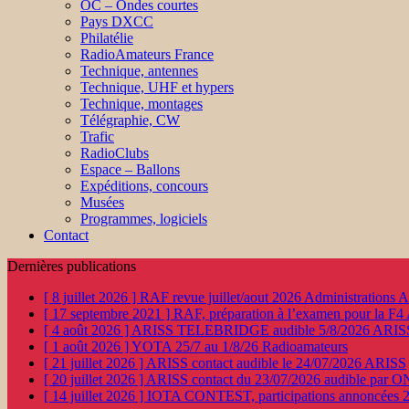
OC – Ondes courtes
Pays DXCC
Philatélie
RadioAmateurs France
Technique, antennes
Technique, UHF et hypers
Technique, montages
Télégraphie, CW
Trafic
RadioClubs
Espace – Ballons
Expéditions, concours
Musées
Programmes, logiciels
Contact
Dernières publications
[ 8 juillet 2026 ]
RAF revue juillet/aout 2026
Administration
[ 17 septembre 2021 ]
RAF, préparation à l’examen pour la F4
[ 4 août 2026 ]
ARISS TELEBRIDGE audible 5/8/2026
ARIS
[ 1 août 2026 ]
YOTA 25/7 au 1/8/26
Radioamateurs
[ 21 juillet 2026 ]
ARISS contact audible le 24/07/2026
ARISS
[ 20 juillet 2026 ]
ARISS contact du 23/07/2026 audible par 
[ 14 juillet 2026 ]
IOTA CONTEST, participations annoncées 