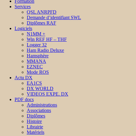
Formation
Services
QSL ANRPFD
Demande d’identifiant SWL
Diplômes RAF
Logiciels
N1MM +
Win REF HF – THF
Logger 32
Ham Radio Deluxe
Hamsphère
MMANA
EZNEC
Mode ROS
Actu DX
EA1CS
DX WORLD
VIDEOS EXPE. DX
PDF docs
Administrations
Associations
Diplômes
Histoire
Librairie
Matériels