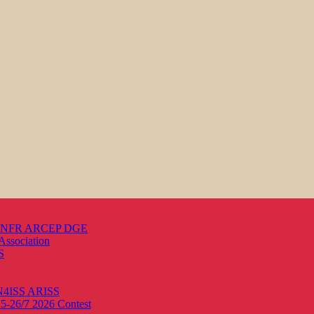
s ANFR ARCEP DGE
Association
S
ON4ISS
ARISS
25-26/7 2026
Contest