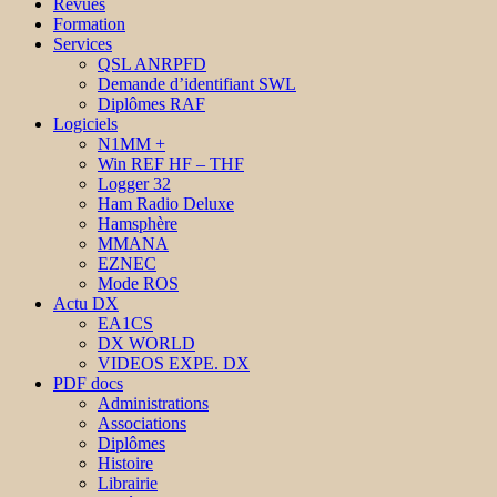
Revues
Formation
Services
QSL ANRPFD
Demande d’identifiant SWL
Diplômes RAF
Logiciels
N1MM +
Win REF HF – THF
Logger 32
Ham Radio Deluxe
Hamsphère
MMANA
EZNEC
Mode ROS
Actu DX
EA1CS
DX WORLD
VIDEOS EXPE. DX
PDF docs
Administrations
Associations
Diplômes
Histoire
Librairie