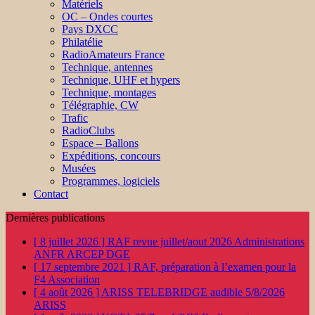
Matériels
OC – Ondes courtes
Pays DXCC
Philatélie
RadioAmateurs France
Technique, antennes
Technique, UHF et hypers
Technique, montages
Télégraphie, CW
Trafic
RadioClubs
Espace – Ballons
Expéditions, concours
Musées
Programmes, logiciels
Contact
Dernières publications
[ 8 juillet 2026 ]
RAF revue juillet/aout 2026
Administrations
ANFR ARCEP DGE
[ 17 septembre 2021 ]
RAF, préparation à l’examen pour la
F4
Association
[ 4 août 2026 ]
ARISS TELEBRIDGE audible 5/8/2026
ARISS