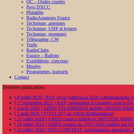
OC – Ondes courtes
Pays DXCC
Philatélie
RadioAmateurs France
Technique, antennes
Technique, UHF et hypers
Technique, montages
Télégraphie, CW
Trafic
RadioClubs
Espace – Ballons
Expéditions, concours
Musées
Programmes, logiciels
Contact
Dernières publications
[ 8 juillet 2026 ]
RAF revue juillet/aout 2026
Administration
[ 17 septembre 2021 ]
RAF, préparation à l’examen pour la F4
[ 4 août 2026 ]
ARISS TELEBRIDGE audible 5/8/2026
ARIS
[ 1 août 2026 ]
YOTA 25/7 au 1/8/26
Radioamateurs
[ 21 juillet 2026 ]
ARISS contact audible le 24/07/2026
ARISS
[ 20 juillet 2026 ]
ARISS contact du 23/07/2026 audible par 
[ 14 juillet 2026 ]
IOTA CONTEST, participations annoncées 