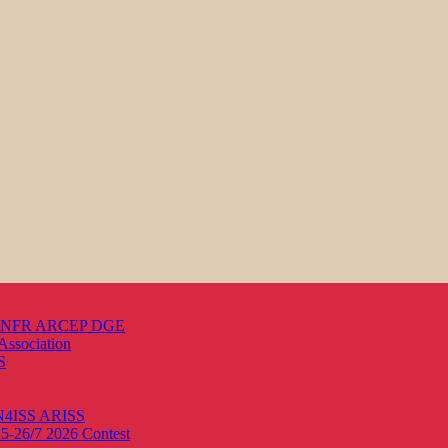
s ANFR ARCEP DGE
Association
S
ON4ISS
ARISS
25-26/7 2026
Contest