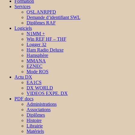
Formation
Services
QSL ANRPFD
Demande d’identifiant SWL
Diplômes RAF
Logiciels
N1MM +
Win REF HF – THF
Logger 32
Ham Radio Deluxe
Hamsphère
MMANA
EZNEC
Mode ROS
Actu DX
EA1CS
DX WORLD
VIDEOS EXPE. DX
PDF docs
Administrations
Associations
Diplômes
Histoire
Librairie
Matériels