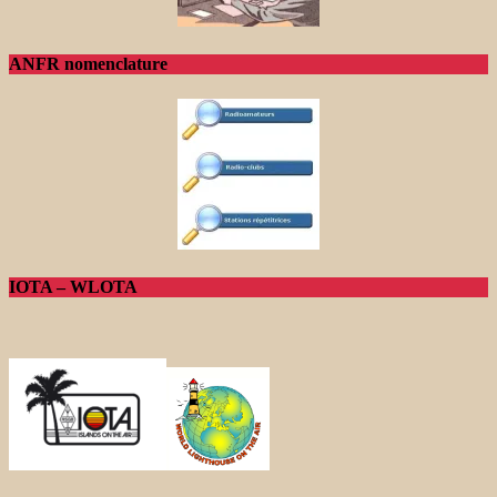
ANFR nomenclature
IOTA – WLOTA