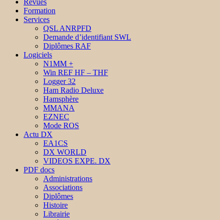
Revues
Formation
Services
QSL ANRPFD
Demande d’identifiant SWL
Diplômes RAF
Logiciels
N1MM +
Win REF HF – THF
Logger 32
Ham Radio Deluxe
Hamsphère
MMANA
EZNEC
Mode ROS
Actu DX
EA1CS
DX WORLD
VIDEOS EXPE. DX
PDF docs
Administrations
Associations
Diplômes
Histoire
Librairie