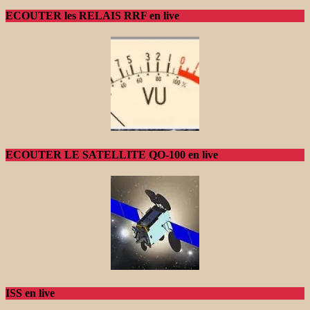
ECOUTER les RELAIS RRF en live
ECOUTER LE SATELLITE QO-100 en live
ISS en live