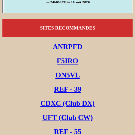
SITES RECOMMANDES
ANRPFD
F5IRO
ON5VL
REF - 39
CDXC (Club DX)
UFT (Club CW)
REF - 55