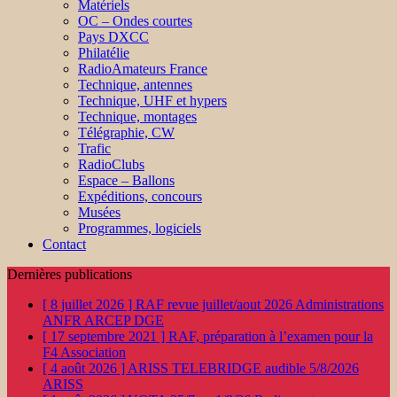
Matériels
OC – Ondes courtes
Pays DXCC
Philatélie
RadioAmateurs France
Technique, antennes
Technique, UHF et hypers
Technique, montages
Télégraphie, CW
Trafic
RadioClubs
Espace – Ballons
Expéditions, concours
Musées
Programmes, logiciels
Contact
Dernières publications
[ 8 juillet 2026 ]
RAF revue juillet/aout 2026
Administrations
ANFR ARCEP DGE
[ 17 septembre 2021 ]
RAF, préparation à l’examen pour la
F4
Association
[ 4 août 2026 ]
ARISS TELEBRIDGE audible 5/8/2026
ARISS