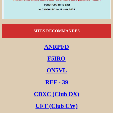
SITES RECOMMANDES
ANRPFD
F5IRO
ON5VL
REF - 39
CDXC (Club DX)
UFT (Club CW)