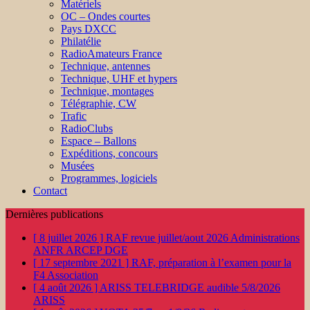
Matériels
OC – Ondes courtes
Pays DXCC
Philatélie
RadioAmateurs France
Technique, antennes
Technique, UHF et hypers
Technique, montages
Télégraphie, CW
Trafic
RadioClubs
Espace – Ballons
Expéditions, concours
Musées
Programmes, logiciels
Contact
Dernières publications
[ 8 juillet 2026 ]
RAF revue juillet/aout 2026
Administrations
ANFR ARCEP DGE
[ 17 septembre 2021 ]
RAF, préparation à l’examen pour la
F4
Association
[ 4 août 2026 ]
ARISS TELEBRIDGE audible 5/8/2026
ARISS