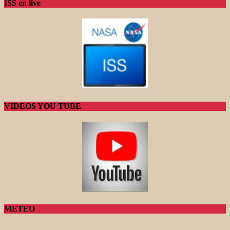
ISS en live
VIDEOS YOU TUBE
METEO