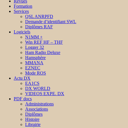
Revues
Formation
Services
QSL ANRPFD
Demande d’identifiant SWL
Diplômes RAF
Logiciels
N1MM +
Win REF HF – THF
Logger 32
Ham Radio Deluxe
Hamsphère
MMANA
EZNEC
Mode ROS
Actu DX
EA1CS
DX WORLD
VIDEOS EXPE. DX
PDF docs
Administrations
Associations
Diplômes
Histoire
Librairie