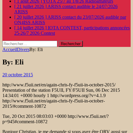
[ 1 août 2026 ]
YOTA 25/7 au 1/8/26
Radioamateurs
[ 21 juillet 2026 ]
ARISS contact audible le 24/07/2026
ARISS
[ 20 juillet 2026 ]
ARISS contact du 23/07/2026 audible par
ON4ISS
ARISS
[ 14 juillet 2026 ]
IOTA CONTEST, participations annoncées
25-26/7 2026
Contest
Rechercher :
Accueil
Divers
By: Eli
By: Eli
20 octobre 2015
http://www.f5uii.net/en/again-chris-fy-f5uii-in-october-2015/
Presentation of the station F5UII, FY/F5UII Sun, 06 Dec 2015
14:34:01 +0000 hourly 1 http://wordpress.org/?v=4.1.9
http://www.f5uii.net/en/again-chris-fy-f5uii-in-october-
2015/#comment-10872
Tue, 20 Oct 2015 08:03:03 +0000 http://www.f5uii.net/?
p=945#comment-10872
Bonjour Christian, je me demande si vous avez étre QRV aussi sur