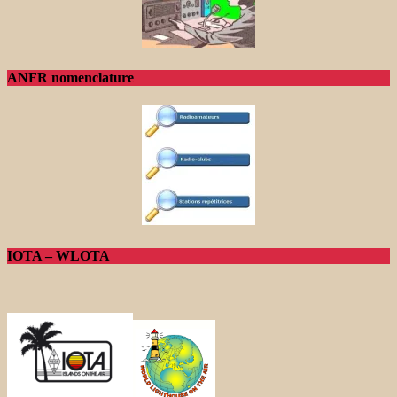
ANFR nomenclature
IOTA – WLOTA