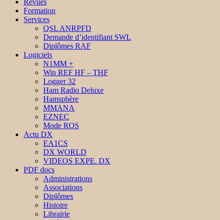
Revues
Formation
Services
QSL ANRPFD
Demande d’identifiant SWL
Diplômes RAF
Logiciels
N1MM +
Win REF HF – THF
Logger 32
Ham Radio Deluxe
Hamsphère
MMANA
EZNEC
Mode ROS
Actu DX
EA1CS
DX WORLD
VIDEOS EXPE. DX
PDF docs
Administrations
Associations
Diplômes
Histoire
Librairie