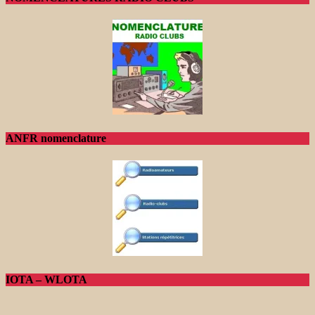
ANFR nomenclature
IOTA – WLOTA