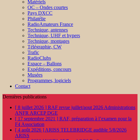
Matériels
OC – Ondes courtes
Pays DXCC
Philatélie
RadioAmateurs France
Technique, antennes
Technique, UHF et hypers
Technique, montages
Télégraphie, CW
Trafic
RadioClubs
Espace – Ballons
Expéditions, concours
Musées
Programmes, logiciels
Contact
Dernières publications
[ 8 juillet 2026 ]
RAF revue juillet/aout 2026
Administrations
ANFR ARCEP DGE
[ 17 septembre 2021 ]
RAF, préparation à l’examen pour la
F4
Association
[ 4 août 2026 ]
ARISS TELEBRIDGE audible 5/8/2026
ARISS