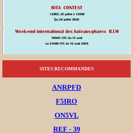
SITES RECOMMANDES
ANRPFD
F5IRO
ON5VL
REF - 39