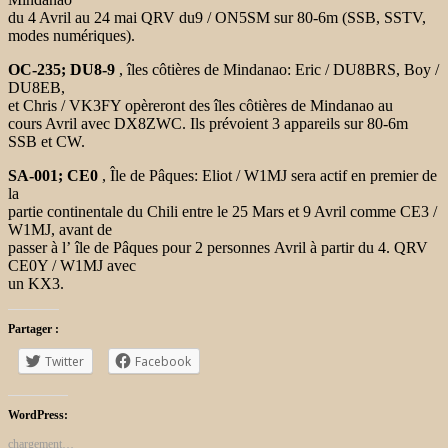
du 4 Avril au 24 mai QRV du9 / ON5SM sur 80-6m (SSB, SSTV,
modes numériques).
OC-235;
DU8-9
, îles côtières de Mindanao: Eric / DU8BRS, Boy /
DU8EB,
et Chris / VK3FY opèreront des îles côtières de Mindanao au
cours Avril avec DX8ZWC. Ils prévoient 3 appareils sur 80-6m
SSB et CW.
SA-001;
CE0
, Île de Pâques: Eliot / W1MJ sera actif en premier de
la
partie continentale du Chili entre le 25 Mars et 9 Avril comme CE3 /
W1MJ, avant de
passer à l’ île de Pâques pour 2 personnes Avril à partir du 4. QRV
CE0Y / W1MJ avec
un KX3.
Partager :
Twitter
Facebook
WordPress:
chargement…