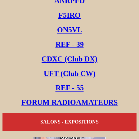
ANRPFD
F5IRO
ON5VL
REF - 39
CDXC (Club DX)
UFT (Club CW)
REF - 55
FORUM RADIOAMATEURS
SALONS - EXPOSITIONS