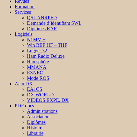
Revues
Formation
Services
QSL ANRPFD
Demande d’identifiant SWL
Diplômes RAF
Logiciels
N1MM +
Win REF HF – THF
Logger 32
Ham Radio Deluxe
Hamsphère
MMANA
EZNEC
Mode ROS
Actu DX
EA1CS
DX WORLD
VIDEOS EXPE. DX
PDF docs
Administrations
Associations
Diplômes
Histoire
Librairie