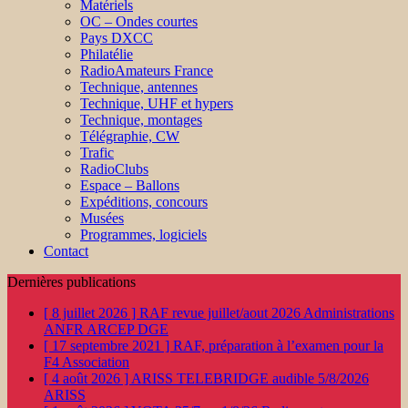
Matériels
OC – Ondes courtes
Pays DXCC
Philatélie
RadioAmateurs France
Technique, antennes
Technique, UHF et hypers
Technique, montages
Télégraphie, CW
Trafic
RadioClubs
Espace – Ballons
Expéditions, concours
Musées
Programmes, logiciels
Contact
Dernières publications
[ 8 juillet 2026 ]
RAF revue juillet/aout 2026
Administrations
ANFR ARCEP DGE
[ 17 septembre 2021 ]
RAF, préparation à l’examen pour la
F4
Association
[ 4 août 2026 ]
ARISS TELEBRIDGE audible 5/8/2026
ARISS