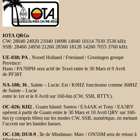
IOTA QRGs
CW: 28040 24920 21040 18098 14040 10114 7030 3530 kHz
SSB: 28460 24950 21260 28560 18128 14260 7055 3760 kHz
UE-038;
PA
, Noord Holland / Friesland / Groningen groupe
Province:
Hans / PA7HPH sera actif de Texel entre le 30 Mars et 9 Avril
de PF38T
NA-108;
J6
, Sainte – Lucie: Est / K9HZ fonctionne comme J68HZ
de Sainte – Lucie
entre le 1er et le 8 Avril sur 160-6m (CW, SSB, RTTY).
OC-026;
KH2
, Guam Island: Santos / EA4AK et Tony / EA5BY
opèrent à partir de Guam entre le 30 Mars et 10 Avril QRV sur 160-
6m (y compris 60m) sur les modes CW, SSB, numérique, en mettant
l’accent sur les bandes basses.
OC-130;
DU8-9
, île de Mindanao: Marc / ON5SM sera de retour à
Mindanao