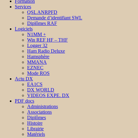
Formation
Services
QSL ANRPFD
Demande d’identifiant SWL
Diplômes RAF
Logiciels
N1MM +
Win REF HF – THF
Logger 32
Ham Radio Deluxe
Hamsphère
MMANA
EZNEC
Mode ROS
Actu DX
EA1CS
DX WORLD
VIDEOS EXPE. DX
PDF docs
Administrations
Associations
Diplômes
Histoire
Librairie
Matériels