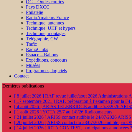
OC – Ondes courtes
Pays DXCC
Philatélie
RadioAmateurs France
Technique, antennes
Technique, UHF et hypers
Technique, montages
Télégraphie, CW
Trafic
RadioClubs
Espace – Ballons
Expéditions, concours
Musées
Programmes, logiciels
Contact
Dernières publications
[ 8 juillet 2026 ]
RAF revue juillet/aout 2026
Administration
[ 17 septembre 2021 ]
RAF, préparation à l’examen pour la F4
[ 4 août 2026 ]
ARISS TELEBRIDGE audible 5/8/2026
ARIS
[ 1 août 2026 ]
YOTA 25/7 au 1/8/26
Radioamateurs
[ 21 juillet 2026 ]
ARISS contact audible le 24/07/2026
ARISS
[ 20 juillet 2026 ]
ARISS contact du 23/07/2026 audible par 
[ 14 juillet 2026 ]
IOTA CONTEST, participations annoncées 