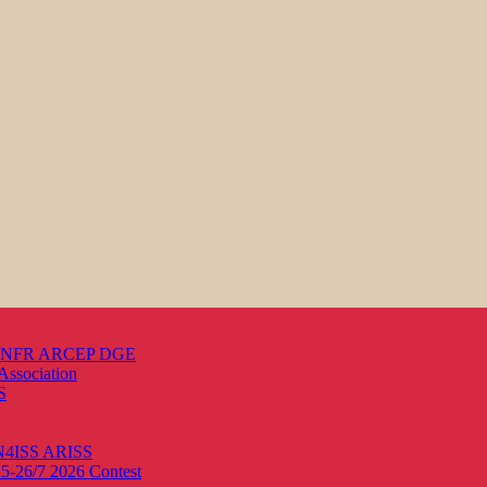
s ANFR ARCEP DGE
Association
S
ON4ISS
ARISS
25-26/7 2026
Contest