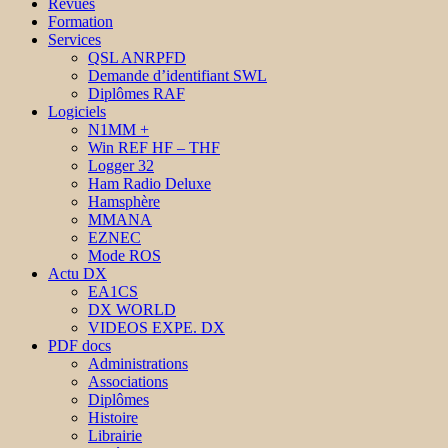
Revues
Formation
Services
QSL ANRPFD
Demande d’identifiant SWL
Diplômes RAF
Logiciels
N1MM +
Win REF HF – THF
Logger 32
Ham Radio Deluxe
Hamsphère
MMANA
EZNEC
Mode ROS
Actu DX
EA1CS
DX WORLD
VIDEOS EXPE. DX
PDF docs
Administrations
Associations
Diplômes
Histoire
Librairie