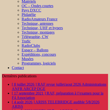
Matériels
OC – Ondes courtes
Pays DXCC
Philatélie
RadioAmateurs France
Technique, antennes
Technique, UHF et hypers
Technique, montages
Télégraphie, CW
Trafic
RadioClubs
Espace – Ballons
Expéditions, concours
Musées
Programmes, logiciels
Contact
Dernières publications
[ 8 juillet 2026 ]
RAF revue juillet/aout 2026
Administrations
ANFR ARCEP DGE
[ 17 septembre 2021 ]
RAF, préparation à l’examen pour la
F4
Association
[ 4 août 2026 ]
ARISS TELEBRIDGE audible 5/8/2026
ARISS