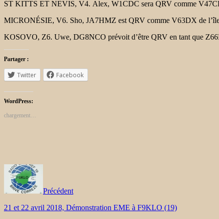
ST KITTS ET NEVIS, V4. Alex, W1CDC sera QRV comme V47CDC de Sai
MICRONÉSIE, V6. Sho, JA7HMZ est QRV comme V63DX de l’île de Pohn
KOSOVO, Z6. Uwe, DG8NCO prévoit d’être QRV en tant que Z66EME du
Partager :
Twitter
Facebook
WordPress:
chargement…
Précédent
21 et 22 avril 2018, Démonstration EME à F9KLO (19)