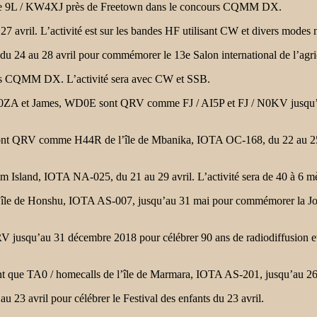
e 9L / KW4XJ près de Freetown dans le concours CQMM DX.
ril. L’activité est sur les bandes HF utilisant CW et divers modes 
 au 28 avril pour commémorer le 13e Salon international de l’agricul
s CQMM DX. L’activité sera avec CW et SSB.
 James, WD0E sont QRV comme FJ / AI5P et FJ / N0KV jusqu’au 27 a
V comme H44R de l’île de Mbanika, IOTA OC-168, du 22 au 25 avril
nd, IOTA NA-025, du 21 au 29 avril. L’activité sera de 40 à 6 mètr
le de Honshu, IOTA AS-007, jusqu’au 31 mai pour commémorer la Jour
qu’au 31 décembre 2018 pour célébrer 90 ans de radiodiffusion et 60
A0 / homecalls de l’île de Marmara, IOTA AS-201, jusqu’au 26 avri
23 avril pour célébrer le Festival des enfants du 23 avril.