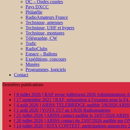
OC – Ondes courtes
Pays DXCC
Philatélie
RadioAmateurs France
Technique, antennes
Technique, UHF et hypers
Technique, montages
Télégraphie, CW
Trafic
RadioClubs
Espace – Ballons
Expéditions, concours
Musées
Programmes, logiciels
Contact
Dernières publications
[ 8 juillet 2026 ]
RAF revue juillet/aout 2026
Administration
[ 17 septembre 2021 ]
RAF, préparation à l’examen pour la F4
[ 4 août 2026 ]
ARISS TELEBRIDGE audible 5/8/2026
ARIS
[ 1 août 2026 ]
YOTA 25/7 au 1/8/26
Radioamateurs
[ 21 juillet 2026 ]
ARISS contact audible le 24/07/2026
ARISS
[ 20 juillet 2026 ]
ARISS contact du 23/07/2026 audible par 
[ 14 juillet 2026 ]
IOTA CONTEST, participations annoncées 