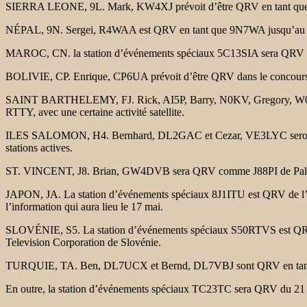
SIERRA LEONE, 9L. Mark, KW4XJ prévoit d’être QRV en tant qu
NÉPAL, 9N. Sergei, R4WAA est QRV en tant que 9N7WA jusqu’au 27 av
MAROC, CN. la station d’événements spéciaux 5C13SIA sera QRV du 24
BOLIVIE, CP. Enrique, CP6UA prévoit d’être QRV dans le concour
SAINT BARTHELEMY, FJ. Rick, AI5P, Barry, N0KV, Gregory, W0ZA et
RTTY, avec une certaine activité satellite.
ILES SALOMON, H4. Bernhard, DL2GAC et Cezar, VE3LYC seront QR
stations actives.
ST. VINCENT, J8. Brian, GW4DVB sera QRV comme J88PI de Palm Isla
JAPON, JA. La station d’événements spéciaux 8J1ITU est QRV de l’î
l’information qui aura lieu le 17 mai.
SLOVÉNIE, S5. La station d’événements spéciaux S50RTVS est QRV jus
Television Corporation de Slovénie.
TURQUIE, TA. Ben, DL7UCX et Bernd, DL7VBJ sont QRV en tant que T
En outre, la station d’événements spéciaux TC23TC sera QRV du 21 au 