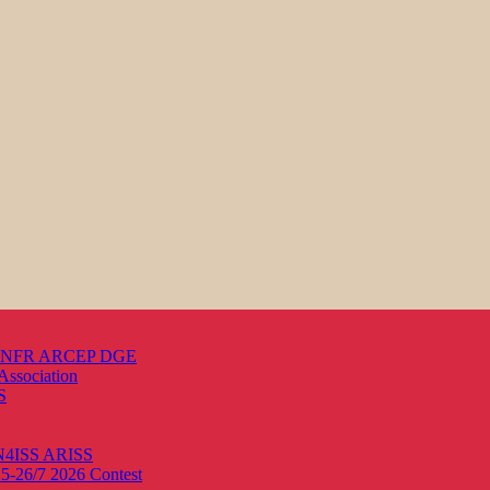
s ANFR ARCEP DGE
Association
S
ON4ISS
ARISS
25-26/7 2026
Contest