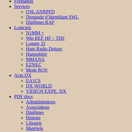
Formation
Services
QSL ANRPFD
Demande d’identifiant SWL
Diplômes RAF
Logiciels
N1MM +
Win REF HF – THF
Logger 32
Ham Radio Deluxe
Hamsphère
MMANA
EZNEC
Mode ROS
Actu DX
EA1CS
DX WORLD
VIDEOS EXPE. DX
PDF docs
Administrations
Associations
Diplômes
Histoire
Librairie
Matériels