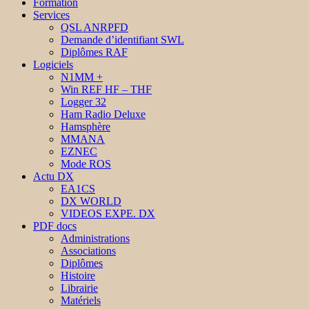
Formation
Services
QSL ANRPFD
Demande d’identifiant SWL
Diplômes RAF
Logiciels
N1MM +
Win REF HF – THF
Logger 32
Ham Radio Deluxe
Hamsphère
MMANA
EZNEC
Mode ROS
Actu DX
EA1CS
DX WORLD
VIDEOS EXPE. DX
PDF docs
Administrations
Associations
Diplômes
Histoire
Librairie
Matériels