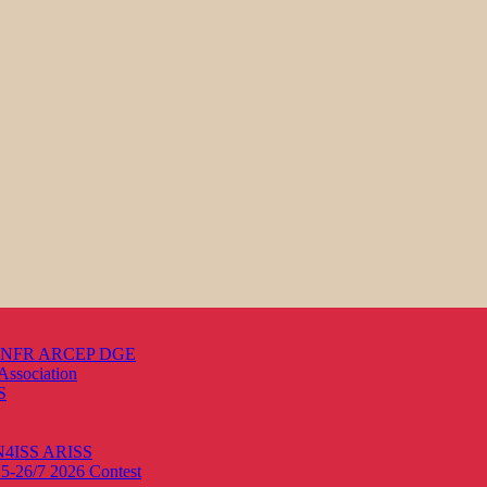
s ANFR ARCEP DGE
Association
S
ON4ISS
ARISS
25-26/7 2026
Contest