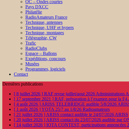
OC – Ondes courtes
Pays DXCC
Philatélie
RadioAmateurs France
Technique, antennes
Technique, UHF et hypers
Technique, montages
Télégraphie, CW
Trafic
RadioClubs
Espace – Ballons
Expéditions, concours
Musées
Programmes, logiciels
Contact
Dernières publications
[ 8 juillet 2026 ]
RAF revue juillet/aout 2026
Administration
[ 17 septembre 2021 ]
RAF, préparation à l’examen pour la F4
[ 4 août 2026 ]
ARISS TELEBRIDGE audible 5/8/2026
ARIS
[ 1 août 2026 ]
YOTA 25/7 au 1/8/26
Radioamateurs
[ 21 juillet 2026 ]
ARISS contact audible le 24/07/2026
ARISS
[ 20 juillet 2026 ]
ARISS contact du 23/07/2026 audible par 
[ 14 juillet 2026 ]
IOTA CONTEST, participations annoncées 