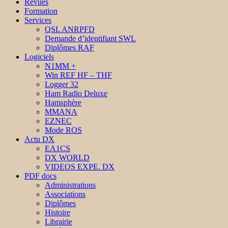
Revues
Formation
Services
QSL ANRPFD
Demande d’identifiant SWL
Diplômes RAF
Logiciels
N1MM +
Win REF HF – THF
Logger 32
Ham Radio Deluxe
Hamsphère
MMANA
EZNEC
Mode ROS
Actu DX
EA1CS
DX WORLD
VIDEOS EXPE. DX
PDF docs
Administrations
Associations
Diplômes
Histoire
Librairie