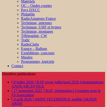
Matériels
OC – Ondes courtes
Pays DXCC
Philatélie
RadioAmateurs France
Technique, antennes
Technique, UHF et hypers
Technique, montages
Télégraphie, CW
Trafic
RadioClubs
Espace – Ballons
Expéditions, concours
Musées
Programmes, logiciels
Contact
Dernières publications
[ 8 juillet 2026 ]
RAF revue juillet/aout 2026
Administrations
ANFR ARCEP DGE
[ 17 septembre 2021 ]
RAF, préparation à l’examen pour la
F4
Association
[ 4 août 2026 ]
ARISS TELEBRIDGE audible 5/8/2026
ARISS