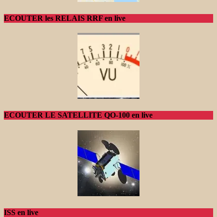
ECOUTER les RELAIS RRF en live
ECOUTER LE SATELLITE QO-100 en live
ISS en live