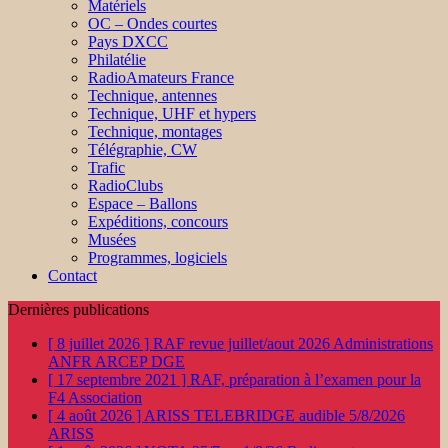
Matériels
OC – Ondes courtes
Pays DXCC
Philatélie
RadioAmateurs France
Technique, antennes
Technique, UHF et hypers
Technique, montages
Télégraphie, CW
Trafic
RadioClubs
Espace – Ballons
Expéditions, concours
Musées
Programmes, logiciels
Contact
Dernières publications
[ 8 juillet 2026 ]
RAF revue juillet/aout 2026
Administrations
ANFR ARCEP DGE
[ 17 septembre 2021 ]
RAF, préparation à l’examen pour la
F4
Association
[ 4 août 2026 ]
ARISS TELEBRIDGE audible 5/8/2026
ARISS