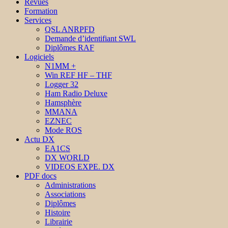
Revues
Formation
Services
QSL ANRPFD
Demande d’identifiant SWL
Diplômes RAF
Logiciels
N1MM +
Win REF HF – THF
Logger 32
Ham Radio Deluxe
Hamsphère
MMANA
EZNEC
Mode ROS
Actu DX
EA1CS
DX WORLD
VIDEOS EXPE. DX
PDF docs
Administrations
Associations
Diplômes
Histoire
Librairie