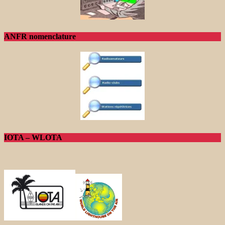
ANFR nomenclature
IOTA – WLOTA