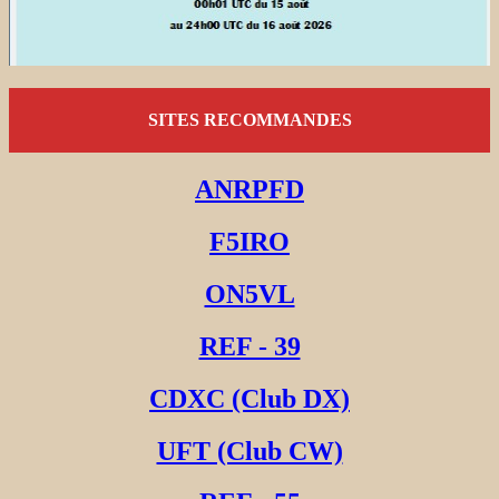
SITES RECOMMANDES
ANRPFD
F5IRO
ON5VL
REF - 39
CDXC (Club DX)
UFT (Club CW)