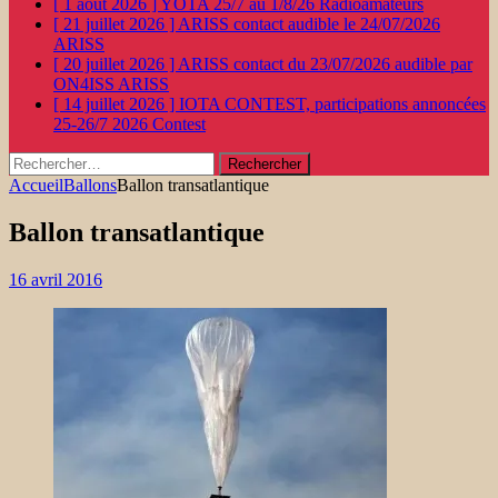
[ 1 août 2026 ]
YOTA 25/7 au 1/8/26
Radioamateurs
[ 21 juillet 2026 ]
ARISS contact audible le 24/07/2026
ARISS
[ 20 juillet 2026 ]
ARISS contact du 23/07/2026 audible par
ON4ISS
ARISS
[ 14 juillet 2026 ]
IOTA CONTEST, participations annoncées
25-26/7 2026
Contest
Rechercher :
Accueil
Ballons
Ballon transatlantique
Ballon transatlantique
16 avril 2016