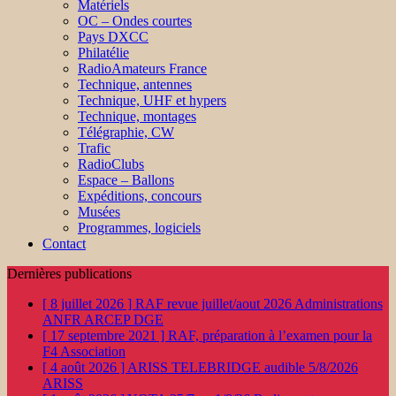
Matériels
OC – Ondes courtes
Pays DXCC
Philatélie
RadioAmateurs France
Technique, antennes
Technique, UHF et hypers
Technique, montages
Télégraphie, CW
Trafic
RadioClubs
Espace – Ballons
Expéditions, concours
Musées
Programmes, logiciels
Contact
Dernières publications
[ 8 juillet 2026 ]
RAF revue juillet/aout 2026
Administrations
ANFR ARCEP DGE
[ 17 septembre 2021 ]
RAF, préparation à l’examen pour la
F4
Association
[ 4 août 2026 ]
ARISS TELEBRIDGE audible 5/8/2026
ARISS