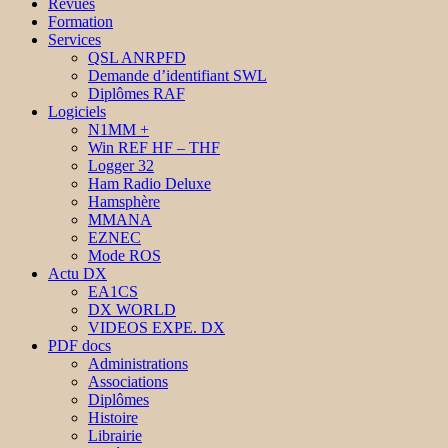
Revues
Formation
Services
QSL ANRPFD
Demande d’identifiant SWL
Diplômes RAF
Logiciels
N1MM +
Win REF HF – THF
Logger 32
Ham Radio Deluxe
Hamsphère
MMANA
EZNEC
Mode ROS
Actu DX
EA1CS
DX WORLD
VIDEOS EXPE. DX
PDF docs
Administrations
Associations
Diplômes
Histoire
Librairie