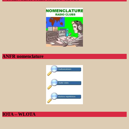
ANFR nomenclature
IOTA – WLOTA