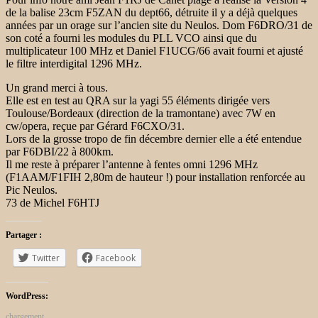
de la balise 23cm F5ZAN du dept66, détruite il y a déjà quelques
années par un orage sur l’ancien site du Neulos. Dom F6DRO/31 de
son coté a fourni les modules du PLL VCO ainsi que du
multiplicateur 100 MHz et Daniel F1UCG/66 avait fourni et ajusté
le filtre interdigital 1296 MHz.
Un grand merci à tous.
Elle est en test au QRA sur la yagi 55 éléments dirigée vers
Toulouse/Bordeaux (direction de la tramontane) avec 7W en
cw/opera, reçue par Gérard F6CXO/31.
Lors de la grosse tropo de fin décembre dernier elle a été entendue
par F6DBI/22 à 800km.
Il me reste à préparer l’antenne à fentes omni 1296 MHz
(F1AAM/F1FIH 2,80m de hauteur !) pour installation renforcée au
Pic Neulos.
73 de Michel F6HTJ
Partager :
Twitter
Facebook
WordPress:
chargement…