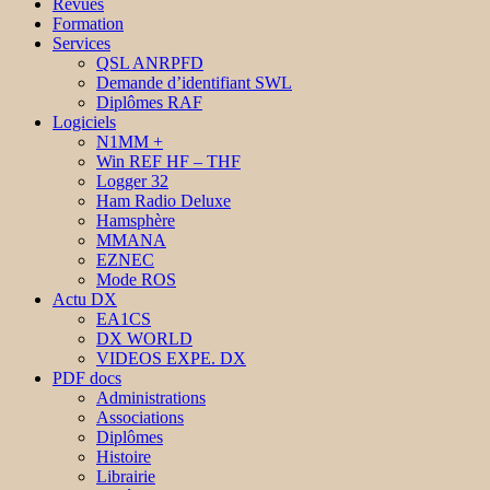
Revues
Formation
Services
QSL ANRPFD
Demande d’identifiant SWL
Diplômes RAF
Logiciels
N1MM +
Win REF HF – THF
Logger 32
Ham Radio Deluxe
Hamsphère
MMANA
EZNEC
Mode ROS
Actu DX
EA1CS
DX WORLD
VIDEOS EXPE. DX
PDF docs
Administrations
Associations
Diplômes
Histoire
Librairie