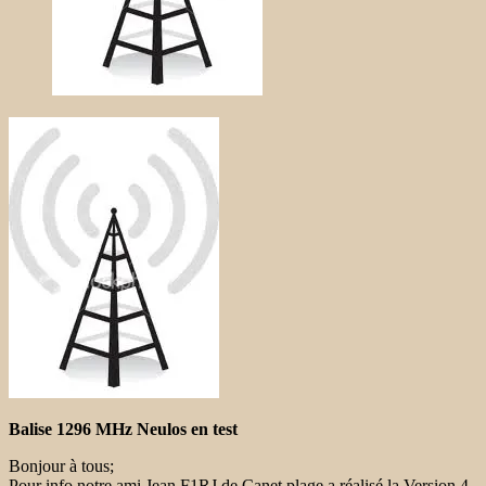
Balise 1296 MHz Neulos en test
Bonjour à tous;
Pour info notre ami Jean F1RJ de Canet plage a réalisé la Version 4