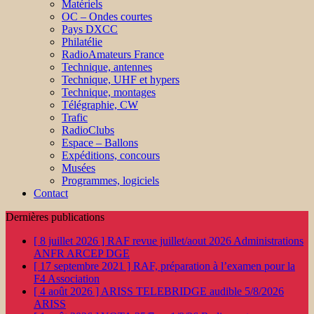
Matériels
OC – Ondes courtes
Pays DXCC
Philatélie
RadioAmateurs France
Technique, antennes
Technique, UHF et hypers
Technique, montages
Télégraphie, CW
Trafic
RadioClubs
Espace – Ballons
Expéditions, concours
Musées
Programmes, logiciels
Contact
Dernières publications
[ 8 juillet 2026 ]
RAF revue juillet/aout 2026
Administrations
ANFR ARCEP DGE
[ 17 septembre 2021 ]
RAF, préparation à l’examen pour la
F4
Association
[ 4 août 2026 ]
ARISS TELEBRIDGE audible 5/8/2026
ARISS