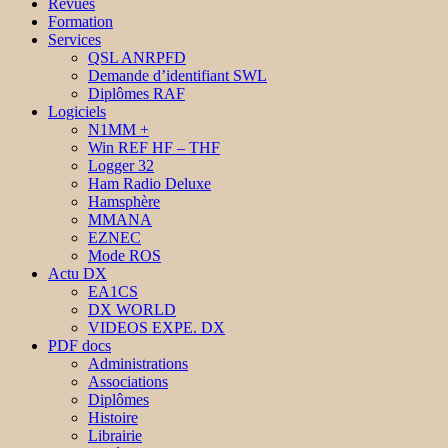
Revues
Formation
Services
QSL ANRPFD
Demande d’identifiant SWL
Diplômes RAF
Logiciels
N1MM +
Win REF HF – THF
Logger 32
Ham Radio Deluxe
Hamsphère
MMANA
EZNEC
Mode ROS
Actu DX
EA1CS
DX WORLD
VIDEOS EXPE. DX
PDF docs
Administrations
Associations
Diplômes
Histoire
Librairie