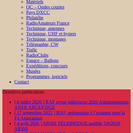
Matériels
OC – Ondes courtes
Pays DXCC
Philatélie
RadioAmateurs France
Technique, antennes
Technique, UHF et hypers
Technique, montages
Télégraphie, CW
Trafic
RadioClubs
Espace – Ballons
Expéditions, concours
Musées
Programmes, logiciels
Contact
Dernières publications
[ 8 juillet 2026 ]
RAF revue juillet/aout 2026
Administrations
ANFR ARCEP DGE
[ 17 septembre 2021 ]
RAF, préparation à l’examen pour la
F4
Association
[ 4 août 2026 ]
ARISS TELEBRIDGE audible 5/8/2026
ARISS