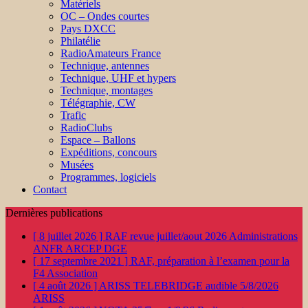
Matériels
OC – Ondes courtes
Pays DXCC
Philatélie
RadioAmateurs France
Technique, antennes
Technique, UHF et hypers
Technique, montages
Télégraphie, CW
Trafic
RadioClubs
Espace – Ballons
Expéditions, concours
Musées
Programmes, logiciels
Contact
Dernières publications
[ 8 juillet 2026 ]
RAF revue juillet/aout 2026
Administrations
ANFR ARCEP DGE
[ 17 septembre 2021 ]
RAF, préparation à l’examen pour la
F4
Association
[ 4 août 2026 ]
ARISS TELEBRIDGE audible 5/8/2026
ARISS