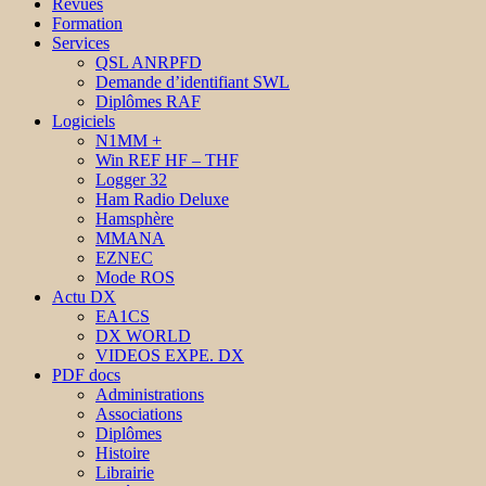
Revues
Formation
Services
QSL ANRPFD
Demande d’identifiant SWL
Diplômes RAF
Logiciels
N1MM +
Win REF HF – THF
Logger 32
Ham Radio Deluxe
Hamsphère
MMANA
EZNEC
Mode ROS
Actu DX
EA1CS
DX WORLD
VIDEOS EXPE. DX
PDF docs
Administrations
Associations
Diplômes
Histoire
Librairie