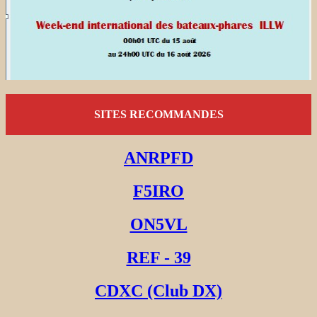
SITES RECOMMANDES
ANRPFD
F5IRO
ON5VL
REF - 39
CDXC (Club DX)