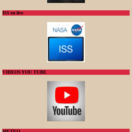
ISS en live
VIDEOS YOU TUBE
METEO