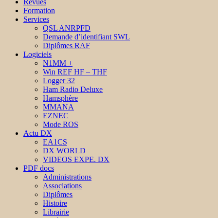
Revues
Formation
Services
QSL ANRPFD
Demande d’identifiant SWL
Diplômes RAF
Logiciels
N1MM +
Win REF HF – THF
Logger 32
Ham Radio Deluxe
Hamsphère
MMANA
EZNEC
Mode ROS
Actu DX
EA1CS
DX WORLD
VIDEOS EXPE. DX
PDF docs
Administrations
Associations
Diplômes
Histoire
Librairie