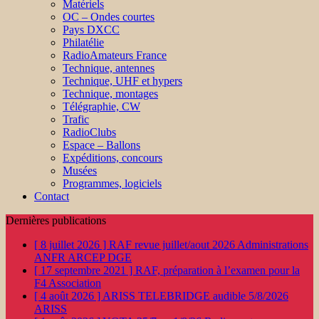
Matériels
OC – Ondes courtes
Pays DXCC
Philatélie
RadioAmateurs France
Technique, antennes
Technique, UHF et hypers
Technique, montages
Télégraphie, CW
Trafic
RadioClubs
Espace – Ballons
Expéditions, concours
Musées
Programmes, logiciels
Contact
Dernières publications
[ 8 juillet 2026 ]
RAF revue juillet/aout 2026
Administrations
ANFR ARCEP DGE
[ 17 septembre 2021 ]
RAF, préparation à l’examen pour la
F4
Association
[ 4 août 2026 ]
ARISS TELEBRIDGE audible 5/8/2026
ARISS