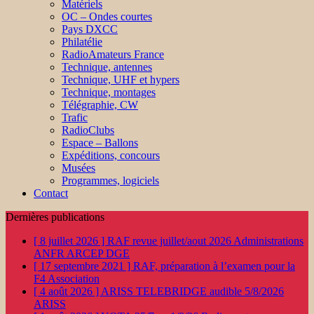
Matériels
OC – Ondes courtes
Pays DXCC
Philatélie
RadioAmateurs France
Technique, antennes
Technique, UHF et hypers
Technique, montages
Télégraphie, CW
Trafic
RadioClubs
Espace – Ballons
Expéditions, concours
Musées
Programmes, logiciels
Contact
Dernières publications
[ 8 juillet 2026 ]
RAF revue juillet/aout 2026
Administrations
ANFR ARCEP DGE
[ 17 septembre 2021 ]
RAF, préparation à l’examen pour la
F4
Association
[ 4 août 2026 ]
ARISS TELEBRIDGE audible 5/8/2026
ARISS