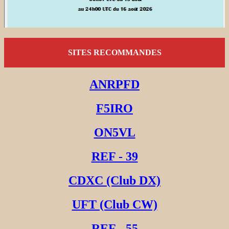
SITES RECOMMANDES
ANRPFD
F5IRO
ON5VL
REF - 39
CDXC (Club DX)
UFT (Club CW)
REF - 55