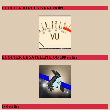
ECOUTER les RELAIS RRF en live
ECOUTER LE SATELLITE QO-100 en live
ISS en live