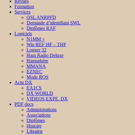
Revues
Formation
Services
QSL ANRPFD
Demande d’identifiant SWL
Diplômes RAF
Logiciels
N1MM +
Win REF HF – THF
Logger 32
Ham Radio Deluxe
Hamsphère
MMANA
EZNEC
Mode ROS
Actu DX
EA1CS
DX WORLD
VIDEOS EXPE. DX
PDF docs
Administrations
Associations
Diplômes
Histoire
Librairie