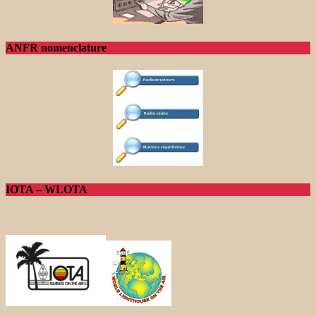
ANFR nomenclature
IOTA – WLOTA