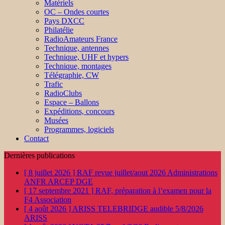
Matériels
OC – Ondes courtes
Pays DXCC
Philatélie
RadioAmateurs France
Technique, antennes
Technique, UHF et hypers
Technique, montages
Télégraphie, CW
Trafic
RadioClubs
Espace – Ballons
Expéditions, concours
Musées
Programmes, logiciels
Contact
Dernières publications
[ 8 juillet 2026 ]
RAF revue juillet/aout 2026
Administrations
ANFR ARCEP DGE
[ 17 septembre 2021 ]
RAF, préparation à l’examen pour la
F4
Association
[ 4 août 2026 ]
ARISS TELEBRIDGE audible 5/8/2026
ARISS