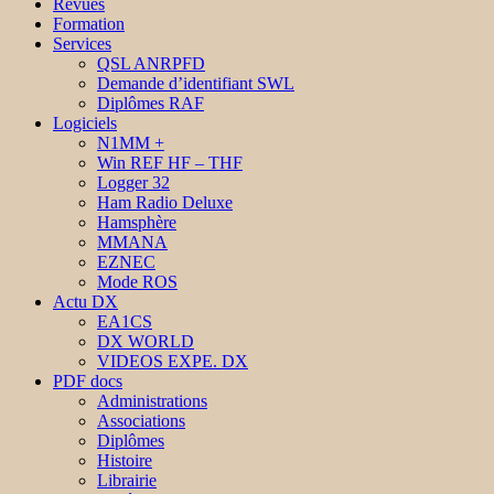
Revues
Formation
Services
QSL ANRPFD
Demande d’identifiant SWL
Diplômes RAF
Logiciels
N1MM +
Win REF HF – THF
Logger 32
Ham Radio Deluxe
Hamsphère
MMANA
EZNEC
Mode ROS
Actu DX
EA1CS
DX WORLD
VIDEOS EXPE. DX
PDF docs
Administrations
Associations
Diplômes
Histoire
Librairie