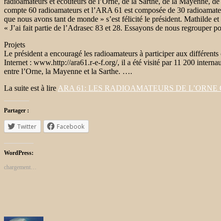
radioamateurs et écouteurs de l’Orne, de la Sarthe, de la Mayenne, 
compte 60 radioamateurs et l’ARA 61 est composée de 30 radioamateurs 
que nous avons tant de monde » s’est félicité le président. Mathilde e
« J’ai fait partie de l’Adrasec 83 et 28. Essayons de nous regrouper po
Projets
Le président a encouragé les radioamateurs à participer aux différents
Internet : www.http://ara61.r-e-f.org/, il a été visité par 11 200 inter
entre l’Orne, la Mayenne et la Sarthe. ….
La suite est à lire
ARA 61: LES RADIOAMATEURS DE L’ORN
Partager :
Twitter
Facebook
WordPress:
chargement…