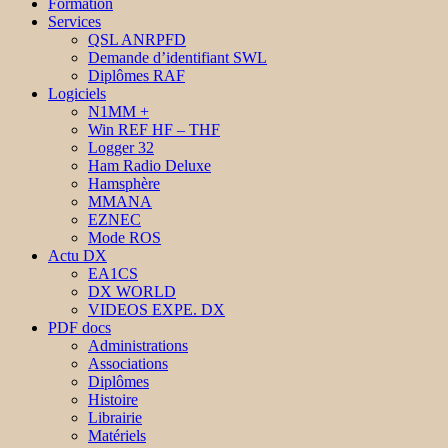
Formation
Services
QSL ANRPFD
Demande d’identifiant SWL
Diplômes RAF
Logiciels
N1MM +
Win REF HF – THF
Logger 32
Ham Radio Deluxe
Hamsphère
MMANA
EZNEC
Mode ROS
Actu DX
EA1CS
DX WORLD
VIDEOS EXPE. DX
PDF docs
Administrations
Associations
Diplômes
Histoire
Librairie
Matériels