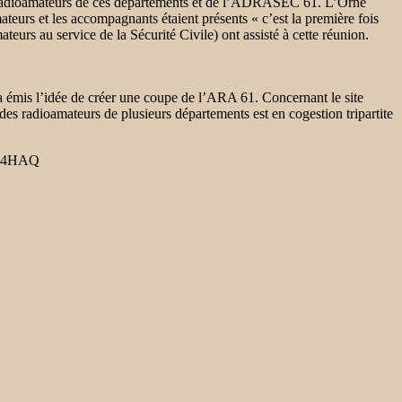
ns radioamateurs de ces départements et de l’ADRASEC 61. L’Orne
eurs et les accompagnants étaient présents « c’est la première fois
urs au service de la Sécurité Civile) ont assisté à cette réunion.
 a émis l’idée de créer une coupe de l’ARA 61. Concernant le site
s des radioamateurs de plusieurs départements est en cogestion tripartite
 F4HAQ