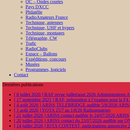
OC – Ondes courtes
Pays DXCC
Philatélie
RadioAmateurs France
Technique, antennes
Technique, UHF et hypers
Technique, montages
Télégraphie, CW
Trafic
RadioClubs
Espace – Ballons
Expéditions, concours
Musées
Programmes, logiciels
Contact
Dernières publications
[ 8 juillet 2026 ]
RAF revue juillet/aout 2026
Administration
[ 17 septembre 2021 ]
RAF, préparation à l’examen pour la F4
[ 4 août 2026 ]
ARISS TELEBRIDGE audible 5/8/2026
ARIS
[ 1 août 2026 ]
YOTA 25/7 au 1/8/26
Radioamateurs
[ 21 juillet 2026 ]
ARISS contact audible le 24/07/2026
ARISS
[ 20 juillet 2026 ]
ARISS contact du 23/07/2026 audible par 
[ 14 juillet 2026 ]
IOTA CONTEST, participations annoncées 