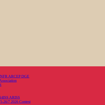
s ANFR ARCEP DGE
Association
S
ON4ISS
ARISS
25-26/7 2026
Contest