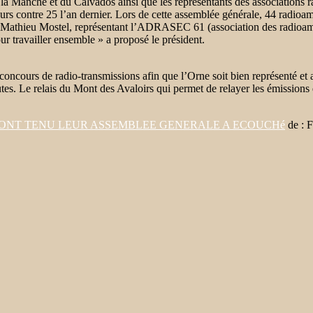
de la Manche et du Calvados ainsi que les représentants des associatio
contre 25 l’an dernier. Lors de cette assemblée générale, 44 radioamat
t Mathieu Mostel, représentant l’ADRASEC 61 (association des radioamate
ur travailler ensemble » a proposé le président.
 concours de radio-transmissions afin que l’Orne soit bien représenté et
nautes. Le relais du Mont des Avaloirs qui permet de relayer les émission
E ONT TENU LEUR ASSEMBLEE GENERALE A ECOUCHé
de :