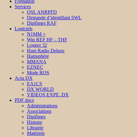
Formation
Services
QSL ANRPFD
Demande d’identifiant SWL
Diplômes RAF
Logiciels
N1MM +
Win REF HF – THF
Logger 32
Ham Radio Deluxe
Hamsphère
MMANA
EZNEC
Mode ROS
Actu DX
EA1CS
DX WORLD
VIDEOS EXPE. DX
PDF docs
Administrations
Associations
Diplômes
Histoire
Librairie
Matériels