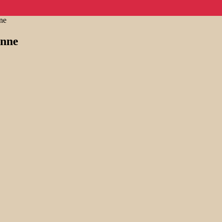
ne
nne