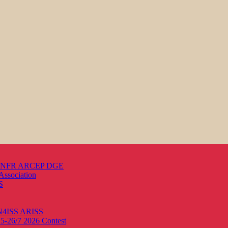
s ANFR ARCEP DGE
Association
S
ON4ISS
ARISS
25-26/7 2026
Contest