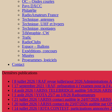
OC – Ondes courtes
Pays DXCC
Philatélie
RadioAmateurs France
Technique, antennes
Technique, UHF et hypers
Technique, montages
Télégraphie, CW
Trafic
RadioClubs
Espace – Ballons
Expéditions, concours
Musées
Programmes, logiciels
Contact
Dernières publications
[ 8 juillet 2026 ]
RAF revue juillet/aout 2026
Administration
[ 17 septembre 2021 ]
RAF, préparation à l’examen pour la F4
[ 4 août 2026 ]
ARISS TELEBRIDGE audible 5/8/2026
ARIS
[ 1 août 2026 ]
YOTA 25/7 au 1/8/26
Radioamateurs
[ 21 juillet 2026 ]
ARISS contact audible le 24/07/2026
ARISS
[ 20 juillet 2026 ]
ARISS contact du 23/07/2026 audible par 
[ 14 juillet 2026 ]
IOTA CONTEST, participations annoncées 