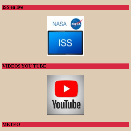
ISS en live
VIDEOS YOU TUBE
METEO