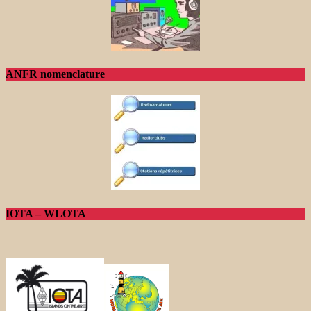
ANFR nomenclature
IOTA – WLOTA