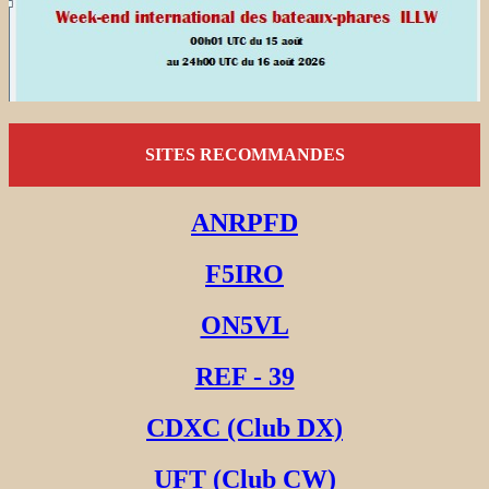
SITES RECOMMANDES
ANRPFD
F5IRO
ON5VL
REF - 39
CDXC (Club DX)
UFT (Club CW)