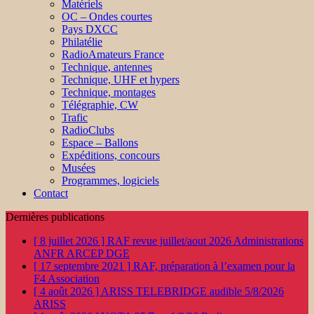
Matériels
OC – Ondes courtes
Pays DXCC
Philatélie
RadioAmateurs France
Technique, antennes
Technique, UHF et hypers
Technique, montages
Télégraphie, CW
Trafic
RadioClubs
Espace – Ballons
Expéditions, concours
Musées
Programmes, logiciels
Contact
Dernières publications
[ 8 juillet 2026 ]
RAF revue juillet/aout 2026
Administrations
ANFR ARCEP DGE
[ 17 septembre 2021 ]
RAF, préparation à l’examen pour la
F4
Association
[ 4 août 2026 ]
ARISS TELEBRIDGE audible 5/8/2026
ARISS