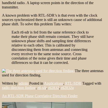
handheld radio. A laptop screen points in the direction of the
transmitter.
A known problem with RTL-SDR’s is that even with the clock
sources synchronized there is still an unknown cause of additional
phase shift. To solve this problem Tatu writes:
Each rtl-sdr is fed from the same reference clock to
make their phase shift remain constant. They still have
unknown phase shifts and sampling time differences
relative to each other. This is calibrated by
disconnecting them from antennas and connecting
every receiver to the same noise source. Cross
correlation of the noise gives their time and phase
differences so that it can be corrected.
The three antennas
used for direction finding.
Written by
admin
Posted in
Applications
,
RTL-SDR
Tagged with
radio direction finding
,
rtl-sdr
,
rtl2832
,
rtl2832u
An RTL-SDR Phase Correlative Direction Finder