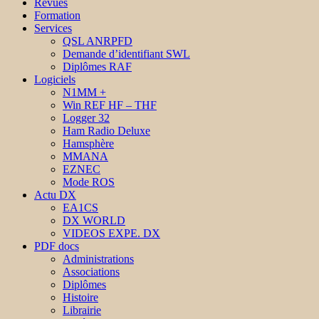
Revues
Formation
Services
QSL ANRPFD
Demande d’identifiant SWL
Diplômes RAF
Logiciels
N1MM +
Win REF HF – THF
Logger 32
Ham Radio Deluxe
Hamsphère
MMANA
EZNEC
Mode ROS
Actu DX
EA1CS
DX WORLD
VIDEOS EXPE. DX
PDF docs
Administrations
Associations
Diplômes
Histoire
Librairie