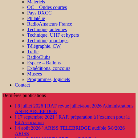
Matériels
OC – Ondes courtes
Pays DXCC
Philatélie
RadioAmateurs France
Technique, antennes
Technique, UHF et hypers
Technique, montages
Télégraphie, CW
Trafic
RadioClubs
Espace – Ballons
Expéditions, concours
Musées
Programmes, logiciels
Contact
Dernières publications
[ 8 juillet 2026 ]
RAF revue juillet/aout 2026
Administrations
ANFR ARCEP DGE
[ 17 septembre 2021 ]
RAF, préparation à l’examen pour la
F4
Association
[ 4 août 2026 ]
ARISS TELEBRIDGE audible 5/8/2026
ARISS