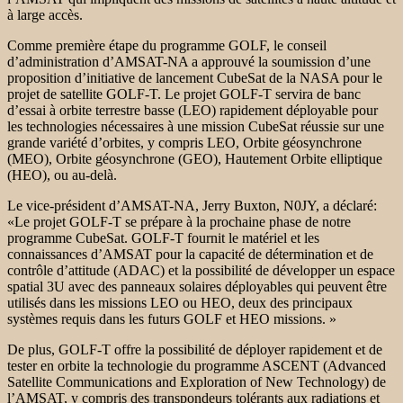
à large accès.
Comme première étape du programme GOLF, le conseil
d’administration d’AMSAT-NA a approuvé la soumission d’une
proposition d’initiative de lancement CubeSat de la NASA pour le
projet de satellite GOLF-T. Le projet GOLF-T servira de banc
d’essai à orbite terrestre basse (LEO) rapidement déployable pour
les technologies nécessaires à une mission CubeSat réussie sur une
grande variété d’orbites, y compris LEO, Orbite géosynchrone
(MEO), Orbite géosynchrone (GEO), Hautement Orbite elliptique
(HEO), ou au-delà.
Le vice-président d’AMSAT-NA, Jerry Buxton, N0JY, a déclaré:
«Le projet GOLF-T se prépare à la prochaine phase de notre
programme CubeSat. GOLF-T fournit le matériel et les
connaissances d’AMSAT pour la capacité de détermination et de
contrôle d’attitude (ADAC) et la possibilité de développer un espace
spatial 3U avec des panneaux solaires déployables qui peuvent être
utilisés dans les missions LEO ou HEO, deux des principaux
systèmes requis dans les futurs GOLF et HEO missions. »
De plus, GOLF-T offre la possibilité de déployer rapidement et de
tester en orbite la technologie du programme ASCENT (Advanced
Satellite Communications and Exploration of New Technology) de
l’AMSAT, y compris des transpondeurs tolérants aux radiations et