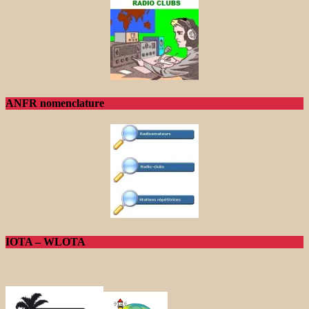
ANFR nomenclature
IOTA – WLOTA