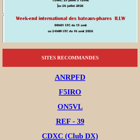
SITES RECOMMANDES
ANRPFD
F5IRO
ON5VL
REF - 39
CDXC (Club DX)