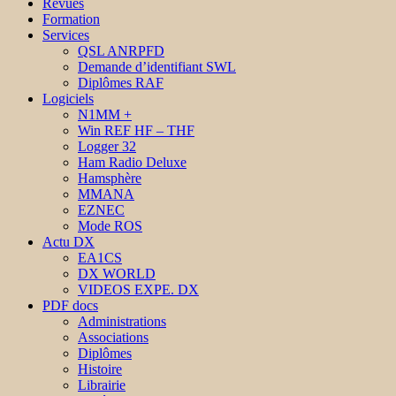
Revues
Formation
Services
QSL ANRPFD
Demande d’identifiant SWL
Diplômes RAF
Logiciels
N1MM +
Win REF HF – THF
Logger 32
Ham Radio Deluxe
Hamsphère
MMANA
EZNEC
Mode ROS
Actu DX
EA1CS
DX WORLD
VIDEOS EXPE. DX
PDF docs
Administrations
Associations
Diplômes
Histoire
Librairie