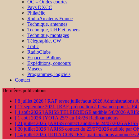
OC – Ondes courtes
Pays DXCC
Philatélie
RadioAmateurs France
Technique, antennes
Technique, UHF et hypers
Technique, montages
Télégraphie, CW
Trafic
RadioClubs
Espace – Ballons
Expéditions, concours
Musées
Programmes, logiciels
Contact
Dernières publications
[ 8 juillet 2026 ]
RAF revue juillet/aout 2026
Administration
[ 17 septembre 2021 ]
RAF, préparation à l’examen pour la F4
[ 4 août 2026 ]
ARISS TELEBRIDGE audible 5/8/2026
ARIS
[ 1 août 2026 ]
YOTA 25/7 au 1/8/26
Radioamateurs
[ 21 juillet 2026 ]
ARISS contact audible le 24/07/2026
ARISS
[ 20 juillet 2026 ]
ARISS contact du 23/07/2026 audible par 
[ 14 juillet 2026 ]
IOTA CONTEST, participations annoncées 