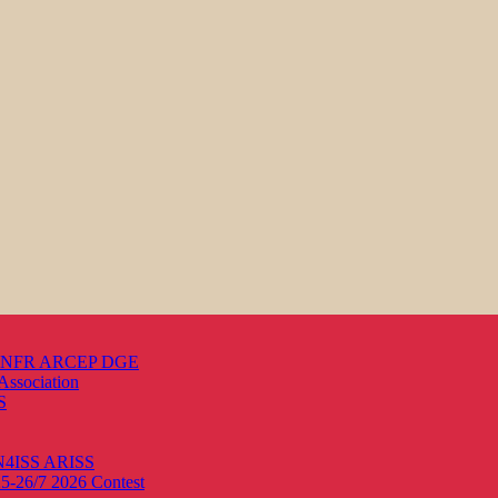
s ANFR ARCEP DGE
Association
S
ON4ISS
ARISS
25-26/7 2026
Contest