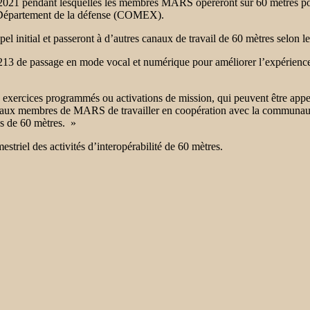
 2021 pendant lesquelles les membres MARS opéreront sur 60 mètres pou
du Département de la défense (COMEX).
l initial et passeront à d’autres canaux de travail de 60 mètres selon le
213 de passage en mode vocal et numérique pour améliorer l’expérience
 exercices programmés ou activations de mission, qui peuvent être appel
t aux membres de MARS de travailler en coopération avec la
communauté
és de 60 mètres. »
mestriel des activités d’interopérabilité de 60 mètres.