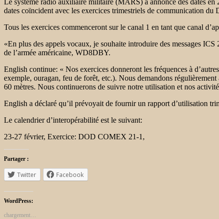
Le système radio auxiliaire militaire (MARS) a annoncé des dates en
dates coïncident avec les exercices trimestriels de communication 
Tous les exercices commenceront sur le canal 1 en tant que canal d’appe
«En plus des appels vocaux, je souhaite introduire des messages ICS 
de l’armée américaine, WD8DBY.
English continue: « Nos exercices donneront les fréquences à d’autres
exemple, ouragan, feu de forêt, etc.). Nous demandons régulièremen
60 mètres. Nous continuerons de suivre notre utilisation et nos activit
English a déclaré qu’il prévoyait de fournir un rapport d’utilisation tri
Le calendrier d’interopérabilité est le suivant:
23-27 février,
Exercice: DOD COMEX 21-1,
Partager :
Twitter
Facebook
WordPress:
chargement…