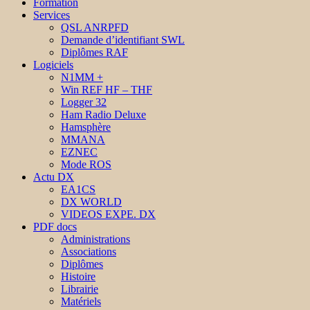
Formation
Services
QSL ANRPFD
Demande d’identifiant SWL
Diplômes RAF
Logiciels
N1MM +
Win REF HF – THF
Logger 32
Ham Radio Deluxe
Hamsphère
MMANA
EZNEC
Mode ROS
Actu DX
EA1CS
DX WORLD
VIDEOS EXPE. DX
PDF docs
Administrations
Associations
Diplômes
Histoire
Librairie
Matériels