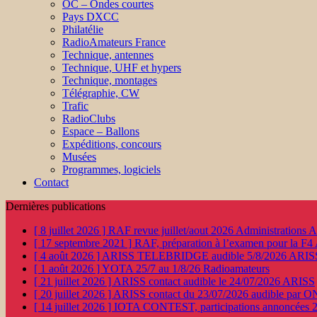
OC – Ondes courtes
Pays DXCC
Philatélie
RadioAmateurs France
Technique, antennes
Technique, UHF et hypers
Technique, montages
Télégraphie, CW
Trafic
RadioClubs
Espace – Ballons
Expéditions, concours
Musées
Programmes, logiciels
Contact
Dernières publications
[ 8 juillet 2026 ]
RAF revue juillet/aout 2026
Administration
[ 17 septembre 2021 ]
RAF, préparation à l’examen pour la F4
[ 4 août 2026 ]
ARISS TELEBRIDGE audible 5/8/2026
ARIS
[ 1 août 2026 ]
YOTA 25/7 au 1/8/26
Radioamateurs
[ 21 juillet 2026 ]
ARISS contact audible le 24/07/2026
ARISS
[ 20 juillet 2026 ]
ARISS contact du 23/07/2026 audible par 
[ 14 juillet 2026 ]
IOTA CONTEST, participations annoncées 