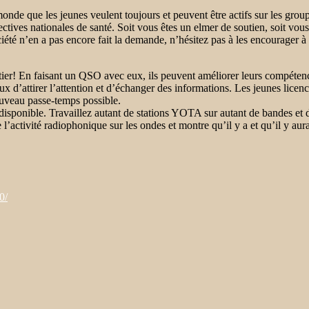
 que les jeunes veulent toujours et peuvent être actifs sur les groupe
tives nationales de santé. Soit vous êtes un elmer de soutien, soit vou
iété n’en a pas encore fait la demande, n’hésitez pas à les encourager à l
ier! En faisant un QSO avec eux, ils peuvent améliorer leurs compétence
ux d’attirer l’attention et d’échanger des informations. Les jeunes licen
ouveau passe-temps possible.
onible. Travaillez autant de stations YOTA sur autant de bandes et d
activité radiophonique sur les ondes et montre qu’il y a et qu’il y aura d
0/