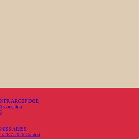
s ANFR ARCEP DGE
Association
S
ON4ISS
ARISS
25-26/7 2026
Contest