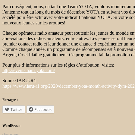
Par conséquent, nous, en tant que Team YOTA, voulons montrer au monde
l’antenne tout au long du mois de décembre YOTA en suivant vos direc
société pour être actif avec votre indicatif national YOTA. Si votre soc
nouveaux jeunes sur les groupes!
Chaque opérateur radio amateur peut soutenir les jeunes du monde ent
abréviations des radios amateurs, entre autres. Les jeunes seront heure
premier contact radio et leur donner une chance d’expérimenter un n
Comme chaque année, un programme de récompenses est à nouveau disp
Argent, Or et Platine gratuitement. Ce programme fait la promotion de l’
Pour plus d’informations sur les règles d’attribution, visitez
http://events.ham-yota.com/
Source IARU-R1
https://www.iaru-r1.org/2020/december-yota-month-activity-dym-202
Partager :
Twitter
Facebook
WordPress:
chargement…