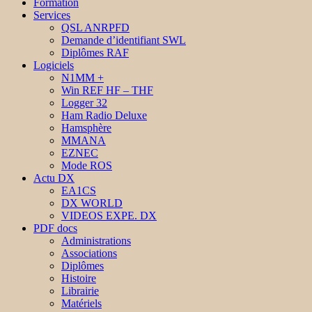
Formation
Services
QSL ANRPFD
Demande d’identifiant SWL
Diplômes RAF
Logiciels
N1MM +
Win REF HF – THF
Logger 32
Ham Radio Deluxe
Hamsphère
MMANA
EZNEC
Mode ROS
Actu DX
EA1CS
DX WORLD
VIDEOS EXPE. DX
PDF docs
Administrations
Associations
Diplômes
Histoire
Librairie
Matériels