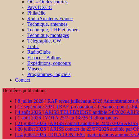
OC – Ondes courtes
Pays DXCC
Philatélie
RadioAmateurs France
Technique, antennes
Technique, UHF et hypers
Technique, montages
Télégraphie, CW
Trafic
RadioClubs
Espace – Ballons
Expéditions, concours
Musées
Programmes, logiciels
Contact
Dernières publications
[ 8 juillet 2026 ]
RAF revue juillet/aout 2026
Administration
[ 17 septembre 2021 ]
RAF, préparation à l’examen pour la F4
[ 4 août 2026 ]
ARISS TELEBRIDGE audible 5/8/2026
ARIS
[ 1 août 2026 ]
YOTA 25/7 au 1/8/26
Radioamateurs
[ 21 juillet 2026 ]
ARISS contact audible le 24/07/2026
ARISS
[ 20 juillet 2026 ]
ARISS contact du 23/07/2026 audible par 
[ 14 juillet 2026 ]
IOTA CONTEST, participations annoncées 