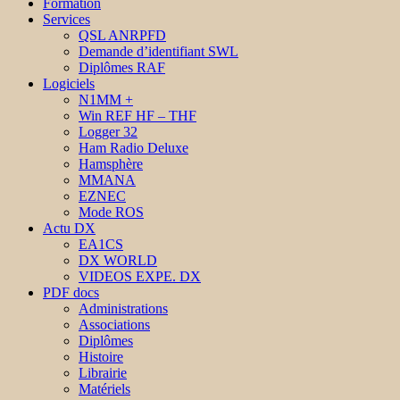
Formation
Services
QSL ANRPFD
Demande d’identifiant SWL
Diplômes RAF
Logiciels
N1MM +
Win REF HF – THF
Logger 32
Ham Radio Deluxe
Hamsphère
MMANA
EZNEC
Mode ROS
Actu DX
EA1CS
DX WORLD
VIDEOS EXPE. DX
PDF docs
Administrations
Associations
Diplômes
Histoire
Librairie
Matériels