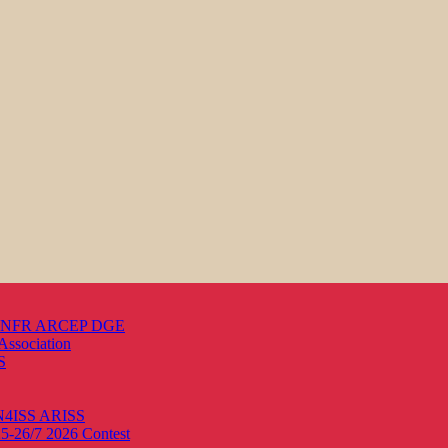
s ANFR ARCEP DGE
Association
S
ON4ISS
ARISS
25-26/7 2026
Contest