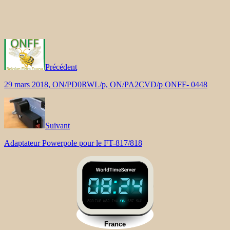
Précédent
29 mars 2018, ON/PD0RWL/p, ON/PA2CVD/p ONFF- 0448
Suivant
Adaptateur Powerpole pour le FT-817/818