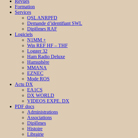
Revues
Formation
Services
QSL ANRPFD
Demande d’identifiant SWL
Diplômes RAF
Logiciels
N1MM +
Win REF HF – THF
Logger 32
Ham Radio Deluxe
Hamsphère
MMANA
EZNEC
Mode ROS
Actu DX
EA1CS
DX WORLD
VIDEOS EXPE. DX
PDF docs
Administrations
Associations
Diplômes
Histoire
Librairie