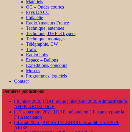
Matériels
OC – Ondes courtes
Pays DXCC
Philatélie
RadioAmateurs France
Technique, antennes
Technique, UHF et hypers
Technique, montages
Télégraphie, CW
Trafic
RadioClubs
Espace – Ballons
Expéditions, concours
Musées
Programmes, logiciels
Contact
Dernières publications
[ 8 juillet 2026 ]
RAF revue juillet/aout 2026
Administrations
ANFR ARCEP DGE
[ 17 septembre 2021 ]
RAF, préparation à l’examen pour la
F4
Association
[ 4 août 2026 ]
ARISS TELEBRIDGE audible 5/8/2026
ARISS