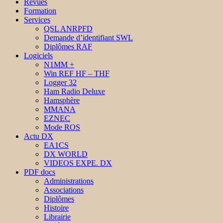
Revues
Formation
Services
QSL ANRPFD
Demande d’identifiant SWL
Diplômes RAF
Logiciels
N1MM +
Win REF HF – THF
Logger 32
Ham Radio Deluxe
Hamsphère
MMANA
EZNEC
Mode ROS
Actu DX
EA1CS
DX WORLD
VIDEOS EXPE. DX
PDF docs
Administrations
Associations
Diplômes
Histoire
Librairie