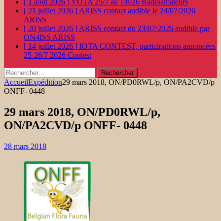
[ 1 août 2026 ]
YOTA 25/7 au 1/8/26
Radioamateurs
[ 21 juillet 2026 ]
ARISS contact audible le 24/07/2026
ARISS
[ 20 juillet 2026 ]
ARISS contact du 23/07/2026 audible par
ON4ISS
ARISS
[ 14 juillet 2026 ]
IOTA CONTEST, participations annoncées
25-26/7 2026
Contest
Rechercher :
Accueil
Expédition
29 mars 2018, ON/PD0RWL/p, ON/PA2CVD/p
ONFF- 0448
29 mars 2018, ON/PD0RWL/p,
ON/PA2CVD/p ONFF- 0448
28 mars 2018