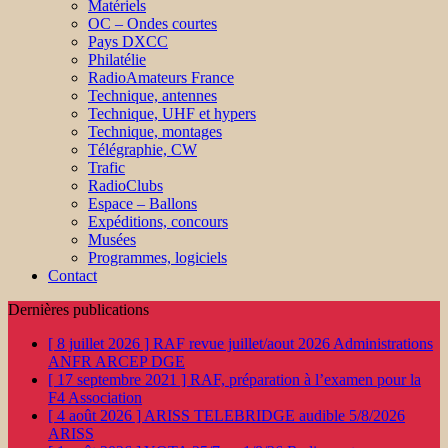
Matériels
OC – Ondes courtes
Pays DXCC
Philatélie
RadioAmateurs France
Technique, antennes
Technique, UHF et hypers
Technique, montages
Télégraphie, CW
Trafic
RadioClubs
Espace – Ballons
Expéditions, concours
Musées
Programmes, logiciels
Contact
Dernières publications
[ 8 juillet 2026 ]
RAF revue juillet/aout 2026
Administrations
ANFR ARCEP DGE
[ 17 septembre 2021 ]
RAF, préparation à l’examen pour la
F4
Association
[ 4 août 2026 ]
ARISS TELEBRIDGE audible 5/8/2026
ARISS