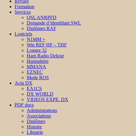
Revues
Formation
Services
QSL ANRPFD
Demande d’identifiant SWL
Diplômes RAF
Logiciels
N1MM +
Win REF HF – THF
Logger 32
Ham Radio Deluxe
Hamsphère
MMANA
EZNEC
Mode ROS
Actu DX
EA1CS
DX WORLD
VIDEOS EXPE. DX
PDF docs
Administrations
Associations
Diplômes
Histoire
Librairie