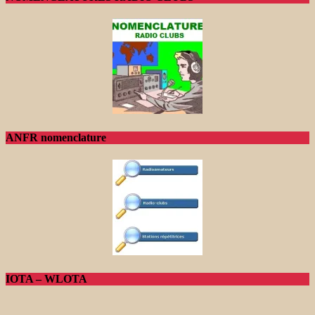
ANFR nomenclature
IOTA – WLOTA