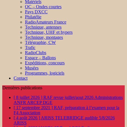
Matériels
OC – Ondes courtes
Pays DXCC
Philatélie
RadioAmateurs France
Technique, antennes
Technique, UHF et hypers
Technique, montages
Télégraphie, CW
Trafic
RadioClubs
Espace – Ballons
Expéditions, concours
Musées
Programmes, logiciels
Contact
Dernières publications
[ 8 juillet 2026 ]
RAF revue juillet/aout 2026
Administrations
ANFR ARCEP DGE
[ 17 septembre 2021 ]
RAF, préparation à l’examen pour la
F4
Association
[ 4 août 2026 ]
ARISS TELEBRIDGE audible 5/8/2026
ARISS