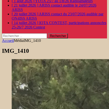
[ 1 août 2026 ]
YOTA 25/7 au 1/8/26
Radioamateurs
[ 21 juillet 2026 ]
ARISS contact audible le 24/07/2026
ARISS
[ 20 juillet 2026 ]
ARISS contact du 23/07/2026 audible par
ON4ISS
ARISS
[ 14 juillet 2026 ]
IOTA CONTEST, participations annoncées
25-26/7 2026
Contest
Rechercher :
Accueil
Média
IMG_1410
IMG_1410