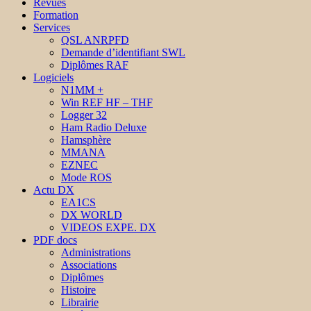
Revues
Formation
Services
QSL ANRPFD
Demande d’identifiant SWL
Diplômes RAF
Logiciels
N1MM +
Win REF HF – THF
Logger 32
Ham Radio Deluxe
Hamsphère
MMANA
EZNEC
Mode ROS
Actu DX
EA1CS
DX WORLD
VIDEOS EXPE. DX
PDF docs
Administrations
Associations
Diplômes
Histoire
Librairie