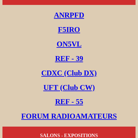
ANRPFD
F5IRO
ON5VL
REF - 39
CDXC (Club DX)
UFT (Club CW)
REF - 55
FORUM RADIOAMATEURS
SALONS - EXPOSITIONS