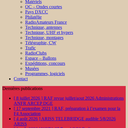
Matériels
OC – Ondes courtes
Pays DXCC
Philatélie
RadioAmateurs France
Technique, antennes
Technique, UHF et hypers
Technique, montages
Télégraphie, CW
Trafic
RadioClubs
Espace – Ballons
Expéditions, concours
Musées
Programmes, logiciels
Contact
Dernières publications
[ 8 juillet 2026 ]
RAF revue juillet/aout 2026
Administrations
ANFR ARCEP DGE
[ 17 septembre 2021 ]
RAF, préparation à l’examen pour la
F4
Association
[ 4 août 2026 ]
ARISS TELEBRIDGE audible 5/8/2026
ARISS