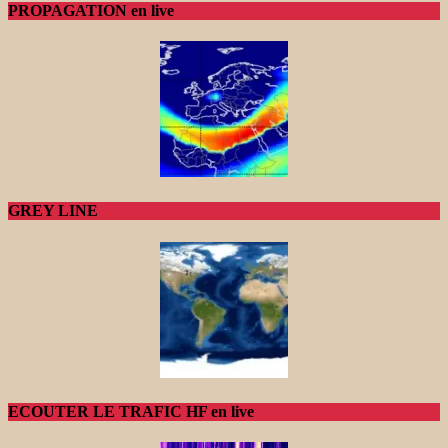
PROPAGATION en live
GREY LINE
ECOUTER LE TRAFIC HF en live