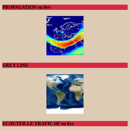
PROPAGATION en live
GREY LINE
ECOUTER LE TRAFIC HF en live