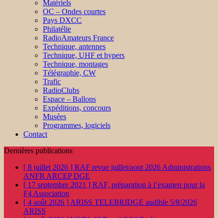
Matériels
OC – Ondes courtes
Pays DXCC
Philatélie
RadioAmateurs France
Technique, antennes
Technique, UHF et hypers
Technique, montages
Télégraphie, CW
Trafic
RadioClubs
Espace – Ballons
Expéditions, concours
Musées
Programmes, logiciels
Contact
Dernières publications
[ 8 juillet 2026 ]
RAF revue juillet/aout 2026
Administrations
ANFR ARCEP DGE
[ 17 septembre 2021 ]
RAF, préparation à l’examen pour la
F4
Association
[ 4 août 2026 ]
ARISS TELEBRIDGE audible 5/8/2026
ARISS