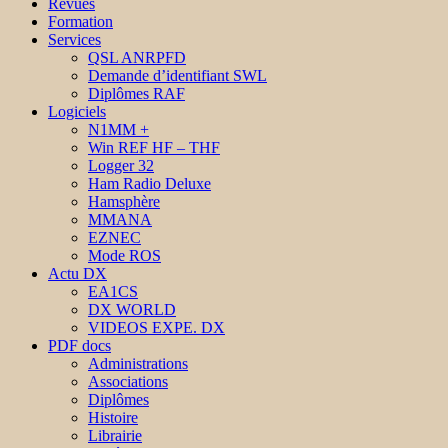
Revues
Formation
Services
QSL ANRPFD
Demande d’identifiant SWL
Diplômes RAF
Logiciels
N1MM +
Win REF HF – THF
Logger 32
Ham Radio Deluxe
Hamsphère
MMANA
EZNEC
Mode ROS
Actu DX
EA1CS
DX WORLD
VIDEOS EXPE. DX
PDF docs
Administrations
Associations
Diplômes
Histoire
Librairie