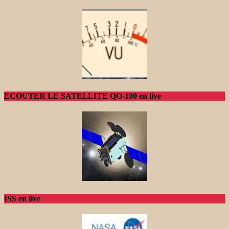
ECOUTER LE SATELLITE QO-100 en live
ISS en live