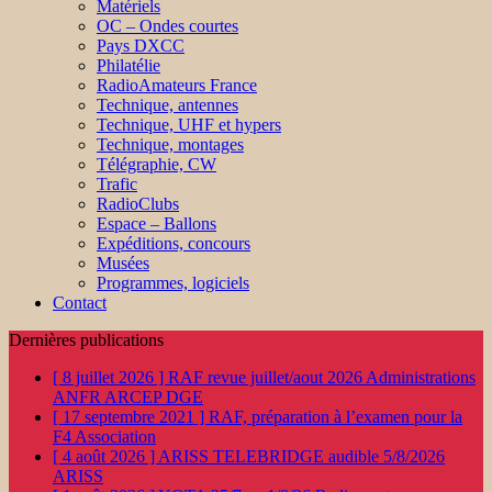
Matériels
OC – Ondes courtes
Pays DXCC
Philatélie
RadioAmateurs France
Technique, antennes
Technique, UHF et hypers
Technique, montages
Télégraphie, CW
Trafic
RadioClubs
Espace – Ballons
Expéditions, concours
Musées
Programmes, logiciels
Contact
Dernières publications
[ 8 juillet 2026 ]
RAF revue juillet/aout 2026
Administrations
ANFR ARCEP DGE
[ 17 septembre 2021 ]
RAF, préparation à l’examen pour la
F4
Association
[ 4 août 2026 ]
ARISS TELEBRIDGE audible 5/8/2026
ARISS