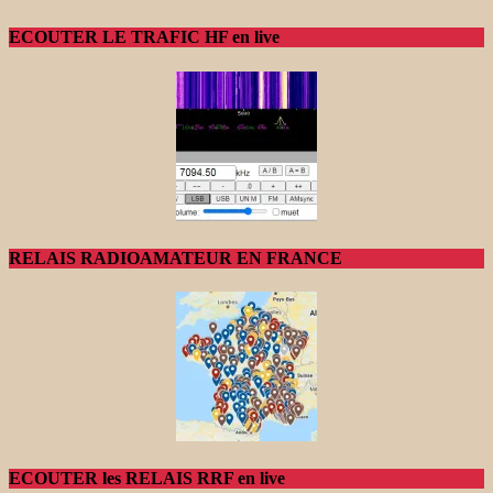
ECOUTER LE TRAFIC HF en live
RELAIS RADIOAMATEUR EN FRANCE
ECOUTER les RELAIS RRF en live