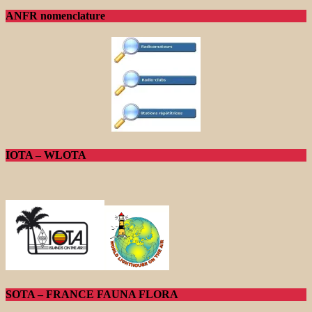
ANFR nomenclature
IOTA – WLOTA
SOTA – FRANCE FAUNA FLORA