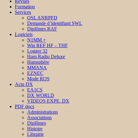
Revues
Formation
Services
QSL ANRPFD
Demande d’identifiant SWL
Diplômes RAF
Logiciels
N1MM +
Win REF HF – THF
Logger 32
Ham Radio Deluxe
Hamsphère
MMANA
EZNEC
Mode ROS
Actu DX
EA1CS
DX WORLD
VIDEOS EXPE. DX
PDF docs
Administrations
Associations
Diplômes
Histoire
Librairie