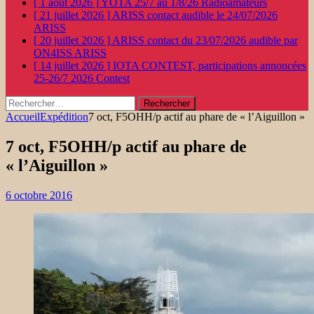
[ 1 août 2026 ]
YOTA 25/7 au 1/8/26
Radioamateurs
[ 21 juillet 2026 ]
ARISS contact audible le 24/07/2026
ARISS
[ 20 juillet 2026 ]
ARISS contact du 23/07/2026 audible par
ON4ISS
ARISS
[ 14 juillet 2026 ]
IOTA CONTEST, participations annoncées
25-26/7 2026
Contest
Rechercher :
Accueil
Expédition
7 oct, F5OHH/p actif au phare de « l’Aiguillon »
7 oct, F5OHH/p actif au phare de
« l’Aiguillon »
6 octobre 2016