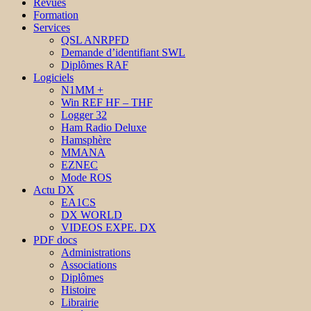
Revues
Formation
Services
QSL ANRPFD
Demande d’identifiant SWL
Diplômes RAF
Logiciels
N1MM +
Win REF HF – THF
Logger 32
Ham Radio Deluxe
Hamsphère
MMANA
EZNEC
Mode ROS
Actu DX
EA1CS
DX WORLD
VIDEOS EXPE. DX
PDF docs
Administrations
Associations
Diplômes
Histoire
Librairie