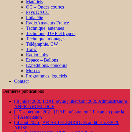
Matériels
OC – Ondes courtes
Pays DXCC
Philatélie
RadioAmateurs France
Technique, antennes
Technique, UHF et hypers
Technique, montages
Télégraphie, CW
Trafic
RadioClubs
Espace – Ballons
Expéditions, concours
Musées
Programmes, logiciels
Contact
Dernières publications
[ 8 juillet 2026 ]
RAF revue juillet/aout 2026
Administrations
ANFR ARCEP DGE
[ 17 septembre 2021 ]
RAF, préparation à l’examen pour la
F4
Association
[ 4 août 2026 ]
ARISS TELEBRIDGE audible 5/8/2026
ARISS