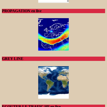
PROPAGATION en live
GREY LINE
ECOUTER LE TRAFIC HF en live